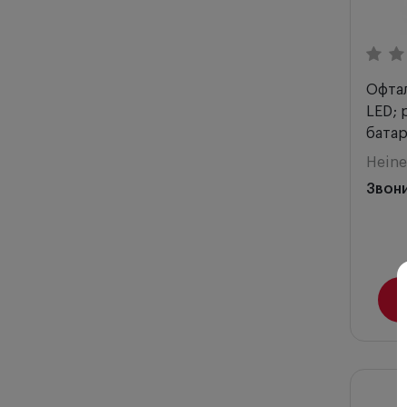
Офтал
LED; 
батар
Heine
Звон