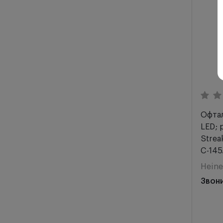
Офтал
LED; 
Strea
C-145.
Heine
Звон