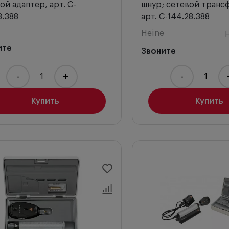
ой адаптер, арт. C-
шнур; сетевой транс
8.388
арт. C-144.28.388
Heine
ите
Звоните
-
+
-
Купить
Купить