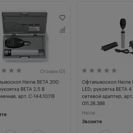
комендуем
ки
по возрастанию
по убыванию
ла с высоким рейтингом
Отзывы (0)
ьмоскоп Heine BETA 200
Офтальмоскоп Heine 
рукоятка BETA 2,5 В
LED; рукоятка BETA 4
еечная, арт. C-144.10.118
сетевой адаптер, арт.
011.28.388
Heine
ите
Звоните