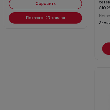
сетев
Сбросить
010.2
Heine
Показать
23
товара
Звон