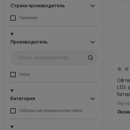
Мы ре
Страна производитель
Новин
Германия
Цена 
Цена 
Производитель
Снача
Heine
Офтал
LED; 
батар
Категория
Heine
Наборы офтальмоскопов Heine
Звон