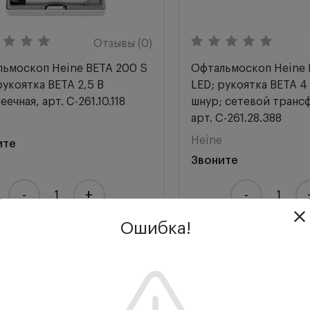
Отзывы (0)
ьмоскоп Heine BETA 200 S
Офтальмоскоп Heine 
рукоятка BETA 2,5 В
LED; рукоятка BETA 4
еечная, арт. C-261.10.118
шнур; сетевой транс
арт. C-261.28.388
Heine
ите
Звоните
-
+
-
Ошибка!
Купить
Купить