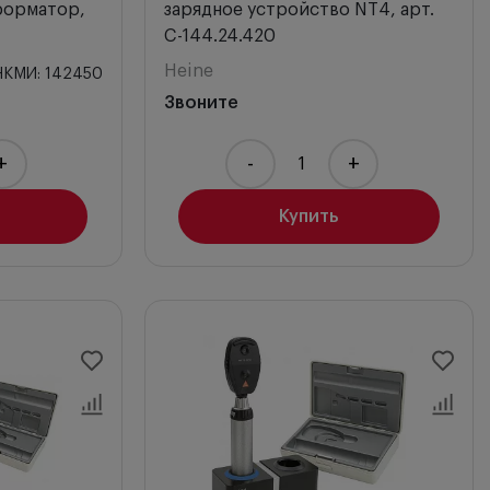
форматор,
зарядное устройство NT4, арт.
C-144.24.420
Heine
НКМИ: 142450
Звоните
+
-
+
Купить