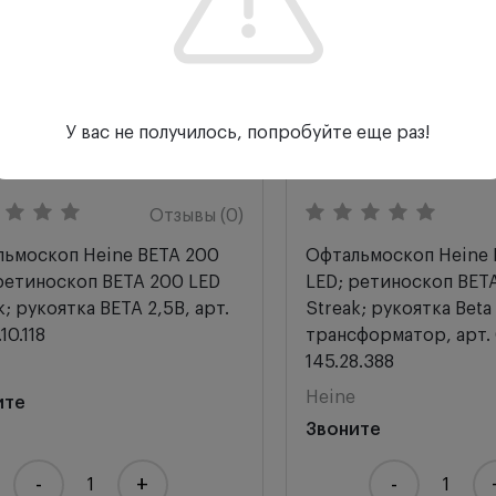
У вас не получилось, попробуйте еще раз!
Отзывы (0)
ьмоскоп Heine BETA 200
Офтальмоскоп Heine 
ретиноскоп BETA 200 LED
LED; ретиноскоп BET
k; рукоятка BETA 2,5В, арт.
Streak; рукоятка Beta
10.118
трансформатор, арт. 
145.28.388
Heine
ите
Звоните
-
+
-