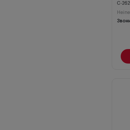
C-262.
Heine
Звон