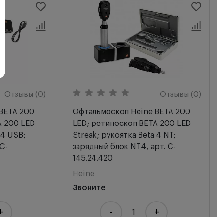
Отзывы (0)
Отзывы (0)
BETA 200
Офтальмоскоп Heine BETA 200
A 200 LED
LED; ретиноскоп BETA 200 LED
 4 USB;
Streak; рукоятка Beta 4 NT;
C-
зарядный блок NT4, арт. C-
145.24.420
Heine
Звоните
+
-
+