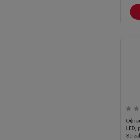
Офтал
LED; 
Strea