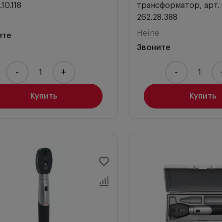
10.118
трансформатор, арт. 
262.28.388
Heine
ите
Звоните
-
+
-
Купить
Купить