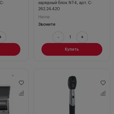
C-
зарядный блок NT4, арт. C-
262.24.420
Heine
Звоните
+
-
+
Купить