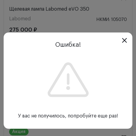
Щелевая лампа Labomed eVO 350
Labomed
НКМИ: 105070
275 000 ₽
Ошибка!
-
+
Купить
Акции
У вас не получилось, попробуйте еще раз!
Акция