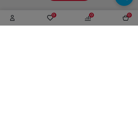
0
0
0
г. Москва, ул. Вятская, дом 49, строение 4
+7 (495) 604-12-17
order@panfundus.ru