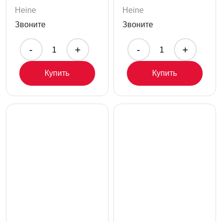
Heine
Heine
Звоните
Звоните
-
+
-
+
Купить
Купить
У вас не получилось, попробуйте еще раз!