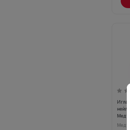
Игла 
нейло
Медт
Медт