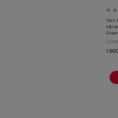
Тест-
офтал
Gree
Conta
1 50