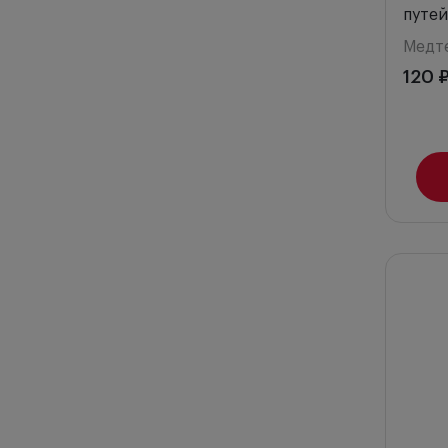
путей
Медт
120 