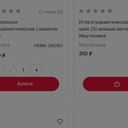
Отзывы (0)
полоски
Игла атравматическа
ьмологические Lissamine
шелк (S) шовный мате
n
Медтехника
care
Медтехника
НКМИ: 266180
310 ₽
0 ₽
-
+
Купить