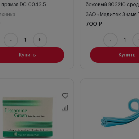
 прямая DC-0043.5
бежевый 803210 сре
ехника
ЗАО «Медитек Знамя 
₽
700 ₽
-
+
-
Купить
Купить