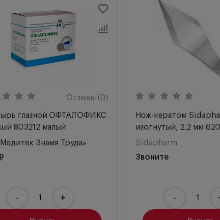
Отзывы (0)
тырь глазной ОФТАЛОФИКС
Нож-кератом Sidapha
ый 803212 малый
изогнутый, 2.2 мм 62
Медитек Знамя Труда»
Sidapharm
₽
Звоните
-
+
-