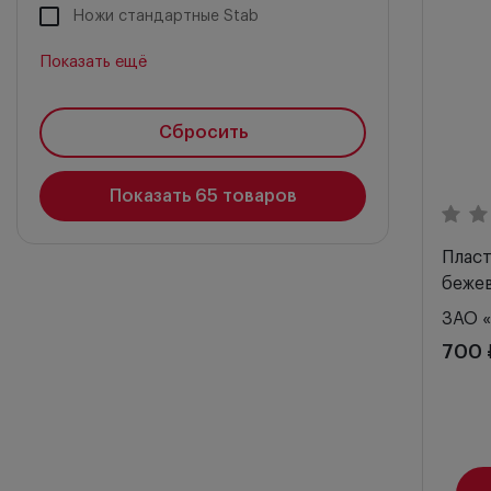
Ножи стандартные Stab
Ножи Crescent расслаиватели
Показать ещё
Ножи MVR для парацентеза
Ножи-расширители для имплантации
Сбросить
ИОЛ
Канюли для гидродиссекции и
Показать
65
товаров
гидроделинации
Канюли для ирригации и аспирации
Плас
Канюли для слезных путей
бежев
Канюли для витреоретинальной
ЗАО «
хирургии
700 
Окклюдеры