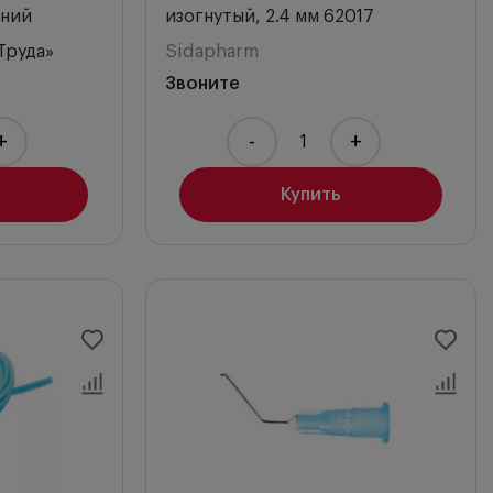
дний
изогнутый, 2.4 мм 62017
Труда»
Sidapharm
Звоните
+
-
+
Купить