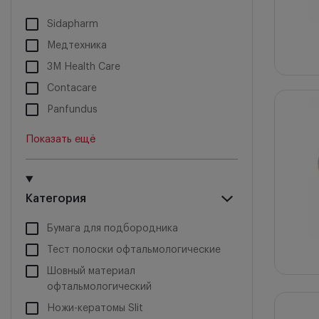
Sidapharm
Медтехника
3M Health Care
Contacare
Panfundus
Медитек Знамя Труда
Показать ещё
Категория
Бумага для подбородника
Тест полоски офтальмологические
Шовный материал
офтальмологический
Ножи-кератомы Slit