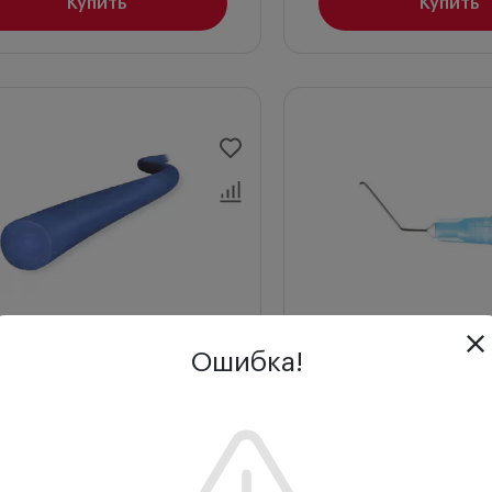
Купить
Купить
Отзывы (0)
Ошибка!
атравматическая с нитью
Канюля для гидродис
н (N) шовный материал
Акахоши DC-0215.4
ехника
Медтехника
ехника
130 ₽