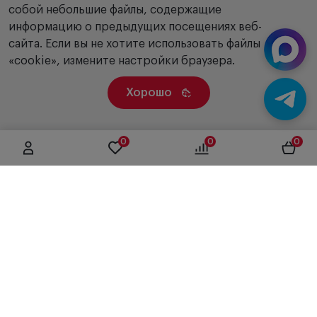
собой небольшие файлы, содержащие
информацию о предыдущих посещениях веб-
сайта. Если вы не хотите использовать файлы
«cookie», измените настройки браузера.
Хорошо
0
0
0
г. Москва, ул. Вятская, дом 49, строение 4
+7 (495) 604-12-17