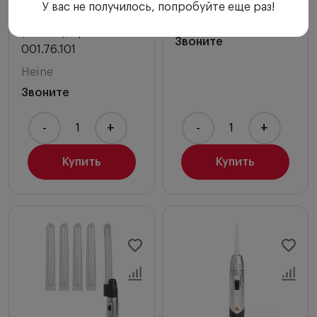
У вас не получилось, попробуйте еще раз!
одноразовыми
Heine
(голова), арт. D-
Звоните
001.76.101
Heine
Звоните
-
+
-
+
Купить
Купить