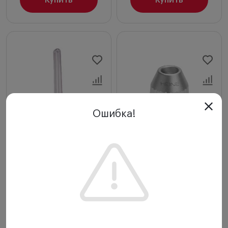
Купить
Купить
Ошибка!
Отзывы (0)
Отзывы (0)
Осветитель
Осветитель
портативный Heine
портативный Heine
Mini 3000
Mini 3000 ClipLamp
CombiLamp со
(голова), арт. D-
шпателями
001.73.130