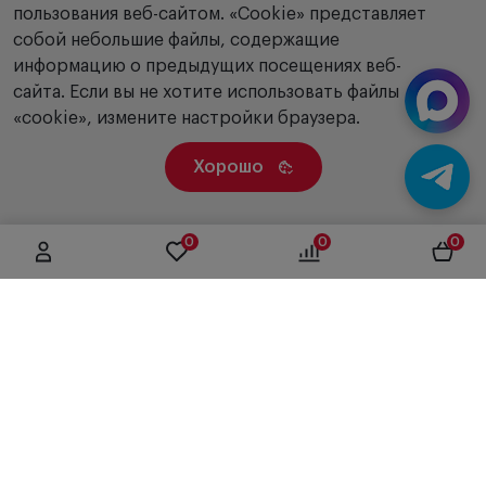
пользования веб-сайтом. «Сookie» представляет
собой небольшие файлы, содержащие
информацию о предыдущих посещениях веб-
сайта. Если вы не хотите использовать файлы
«cookie», измените настройки браузера.
Хорошо
0
0
0
г. Москва, ул. Вятская, дом 49, строение 4