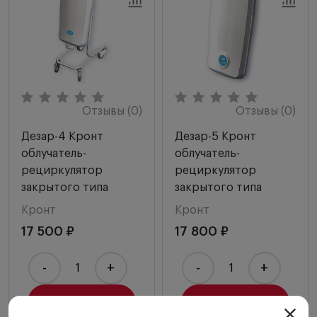
Отзывы (0)
Отзывы (0)
Дезар-4 Кронт
Дезар-5 Кронт
облучатель-
облучатель-
рециркулятор
рециркулятор
закрытого типа
закрытого типа
Кронт
Кронт
17 500 ₽
17 800 ₽
-
+
-
+
Купить
Купить