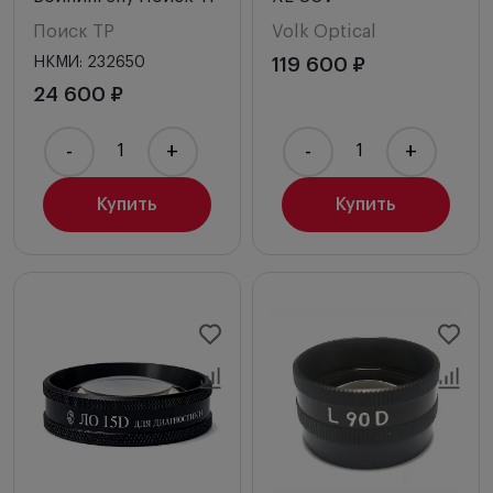
Поиск ТР
Volk Optical
НКМИ: 232650
119 600 ₽
24 600 ₽
-
+
-
+
Купить
Купить