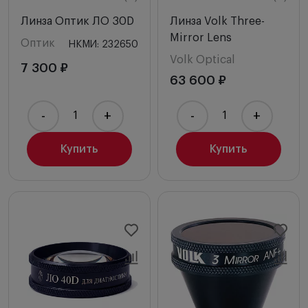
Линза Оптик ЛО 30D
Линза Volk Three-
Mirror Lens
Оптик
НКМИ: 232650
Volk Optical
7 300 ₽
63 600 ₽
-
+
-
+
Купить
Купить