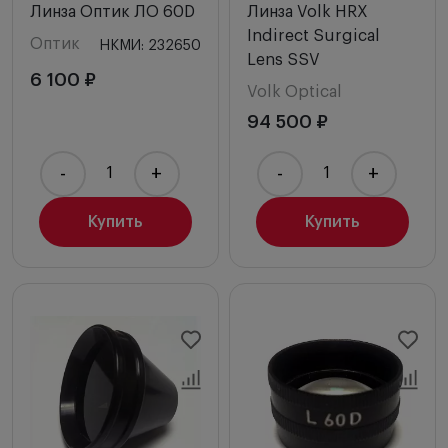
Линза Оптик ЛО 60D
Линза Volk HRX
Indirect Surgical
Оптик
НКМИ: 232650
Lens SSV
6 100 ₽
Volk Optical
94 500 ₽
-
+
-
+
Купить
Купить