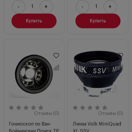
-
+
-
+
Купить
Купить
Отзывы (0)
Отзывы (0)
Гониоскоп по Ван-
Линза Volk MiniQuad
Бойнингену Поиск ТР
XL SSV