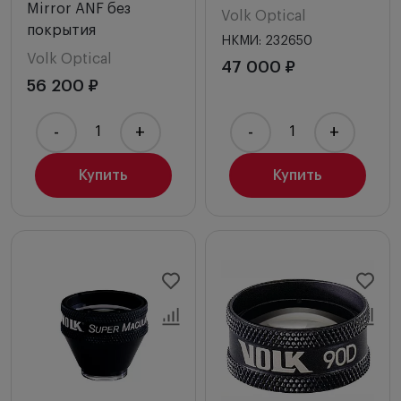
Mirror ANF без
Volk Optical
покрытия
НКМИ: 232650
Volk Optical
47 000 ₽
56 200 ₽
-
+
-
+
Купить
Купить