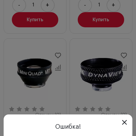
-
+
-
+
Купить
Купить
Отзывы (0)
Отзывы (0)
Линза Volk MiniQuad
Линза Volk DynaView
Ошибка!
Volk Optical
Volk Optical