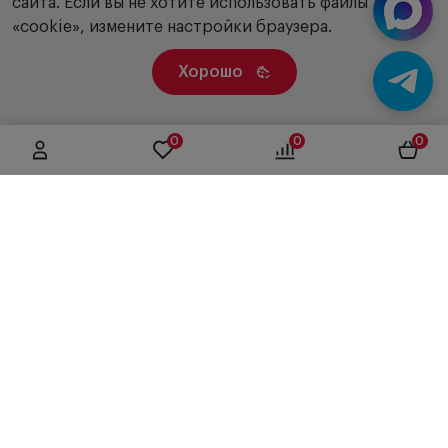
сайта. Если вы не хотите использовать файлы
«cookie», измените настройки браузера.
Хорошо
0
0
0
г. Москва, ул. Вятская, дом 49, строение 4
+7 (495) 604-12-17
order@panfundus.ru