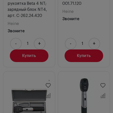
рукоятка Beta 4 NT;
001.71.120
зарядный блок NT4,
Heine
арт. C-262.24.420
Звоните
Heine
Звоните
-
+
-
+
Купить
Купить