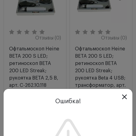
Отзывы (0)
Отзывы (0)
Офтальмоскоп Heine
Офтальмоскоп Heine
BETA 200 S LED;
BETA 200 S LED;
ретиноскоп BETA
ретиноскоп BETA
200 LED Streak;
200 LED Streak;
рукоятка BETA 2,5 В,
рукоятка Beta 4 USB;
арт. C-262.10.118
трансформатор, арт.
C-262.28.388
Heine
Ошибка!
Heine
Звоните
Звоните
-
+
-
+