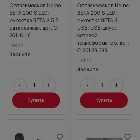
Офтальмоскоп Heine
Офтальмоскоп Heine
BETA 200 S LED;
BETA 200 S LED;
рукоятка BETA 2,5 В
рукоятка BETA 4
батареечная, арт. C-
USB; USB-шнур;
261.10.118
сетевой
трансформатор, арт.
Heine
C-261.28.388
Звоните
Heine
Звоните
-
+
-
+
Купить
Купить