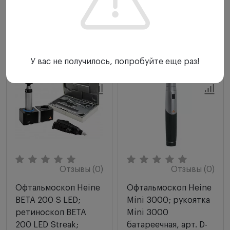
Купить
Купить
У вас не получилось, попробуйте еще раз!
Отзывы (0)
Отзывы (0)
Офтальмоскоп Heine
Офтальмоскоп Heine
BETA 200 S LED;
Mini 3000; рукоятка
ретиноскоп BETA
Mini 3000
200 LED Streak;
батареечная, арт. D-