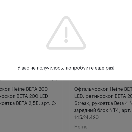
У вас не получилось, попробуйте еще раз!
Отзывы (0)
коп Heine BETA 200
Офтальмоскоп Heine BE
носкоп BETA 200 LED
LED; ретиноскоп BETA 2
коятка BETA 2,5В, арт. C-
Streak; рукоятка Beta 4 
зарядный блок NT4, арт.
145.24.420
Heine