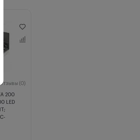
Отзывы (0)
TA 200
00 LED
NT;
 C-