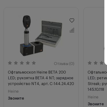
Отзывы (0)
Офтальмоскоп Heine BETA 200
Офтальмос
LED; рукоятка BETA 4 NT; зарядное
LED; рети
устройство NT4, арт. C-144.24.420
Streak; ру
145.10.118
Heine
Heine
Звоните
Звоните