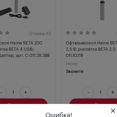
Отзывы (0)
коп Heine BETA 200
Офтальмоскоп Heine BET
ятка BETA 4 USB;
2,5 В; рукоятка BETA 2,5 
аптер, арт. C-011.28.388
011.10.118
Heine
Звоните
-
+
-
+
Купить
Купить
Ошибка!