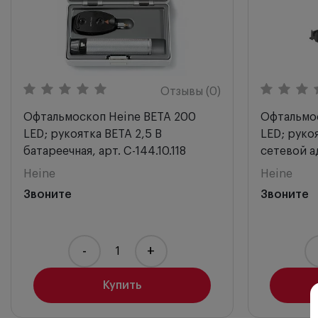
Отзывы (0)
Офтальмоскоп Heine BETA 200
Офтальмос
LED; рукоятка BETA 2,5 В
LED; руко
батареечная, арт. C-144.10.118
сетевой ад
Heine
Heine
Звоните
Звоните
-
+
Купить