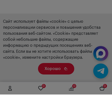
Сайт использует файлы «cookie» с целью
персонализации сервисов и повышения удобства
пользования веб-сайтом. «Сookie» представляет
собой небольшие файлы, содержащие
информацию о предыдущих посещениях веб-
сайта. Если вы не хотите использовать файлы
«cookie», измените настройки браузера.
Хорошо
0
0
0