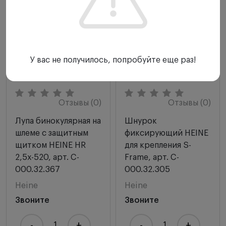
У вас не получилось, попробуйте еще раз!
Отзывы (0)
Отзывы (0)
Лупа бинокулярная на
Шнурок
шлеме с защитным
фиксирующий HEINE
щитком HEINE HR
для крепления S-
2,5х-520, арт. C-
Frame, арт. C-
000.32.367
000.32.305
Heine
Heine
Звоните
Звоните
-
+
-
+