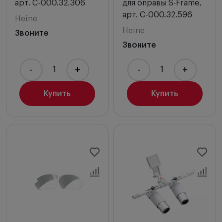
арт. C-000.32.306
для оправы S-Frame,
арт. C-000.32.596
Heine
Heine
Звоните
Звоните
-
+
-
+
Купить
Купить