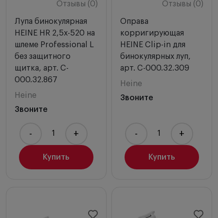
Отзывы (0)
Отзывы (0)
Лупа бинокулярная
Оправа
HEINE HR 2,5х-520 на
корригирующая
шлеме Professional L
HEINE Clip-in для
без защитного
бинокулярных луп,
щитка, арт. C-
арт. C-000.32.309
000.32.867
Heine
Heine
Звоните
Звоните
-
+
-
+
Купить
Купить