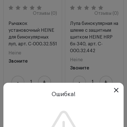
Отзывы (0)
Отзывы (0)
Рычажок
Лупа бинокулярная на
установочный HEINE
шлеме с защитным
для бинокулярных
щитком HEINE HRP
луп, арт. C-000.32.551
6х-340, арт. C-
000.32.442
Heine
Heine
Звоните
Звоните
-
+
-
+
Ошибка!
Купить
Купить