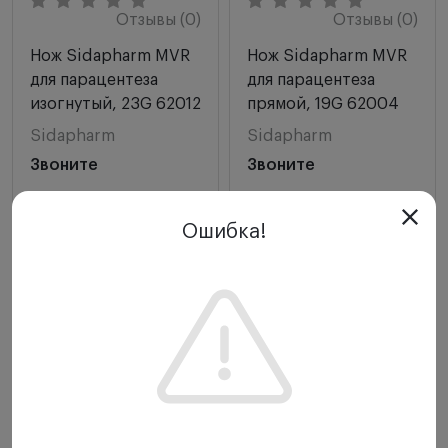
Отзывы (0)
Отзывы (0)
Нож Sidapharm MVR
Нож Sidapharm MVR
для парацентеза
для парацентеза
изогнутый, 23G 62012
прямой, 19G 62004
Sidapharm
Sidapharm
Звоните
Звоните
-
+
-
+
Ошибка!
Купить
Купить