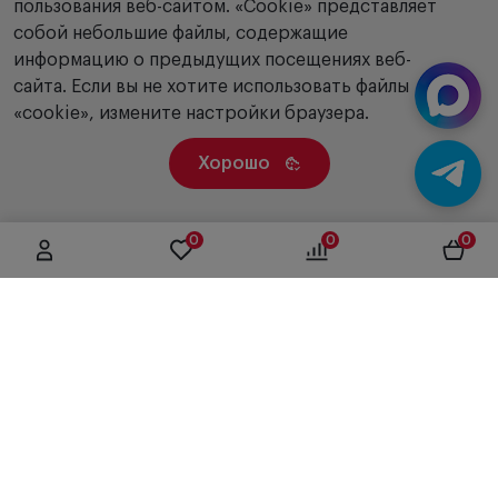
пользования веб-сайтом. «Сookie» представляет
собой небольшие файлы, содержащие
информацию о предыдущих посещениях веб-
сайта. Если вы не хотите использовать файлы
«cookie», измените настройки браузера.
Хорошо
0
0
0
г. Москва, ул. Вятская, дом 49, строение 4
+7 (495) 604-12-17