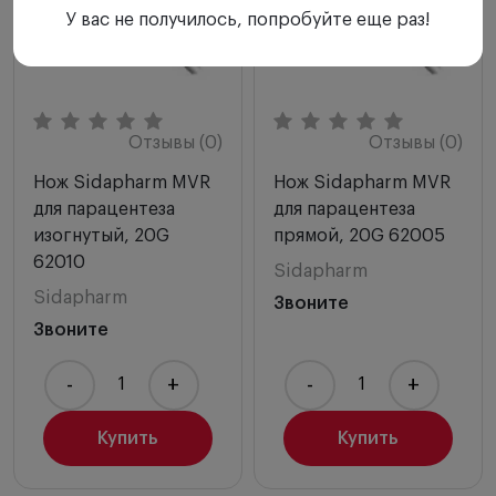
У вас не получилось, попробуйте еще раз!
Отзывы (0)
Отзывы (0)
Нож Sidapharm MVR
Нож Sidapharm MVR
для парацентеза
для парацентеза
изогнутый, 20G
прямой, 20G 62005
62010
Sidapharm
Sidapharm
Звоните
Звоните
-
+
-
+
Купить
Купить