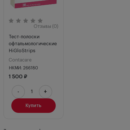
Отзывы (0)
Тест-полоски
офтальмологические
HiGloStrips
Contacare
НКМИ: 266180
1 500 ₽
-
+
Купить