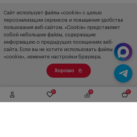
Сайт использует файлы «cookie» с целью
персонализации сервисов и повышения удобства
пользования веб-сайтом. «Сookie» представляет
собой небольшие файлы, содержащие
информацию о предыдущих посещениях веб-
сайта. Если вы не хотите использовать файлы
«cookie», измените настройки браузера.
Хорошо
0
0
0