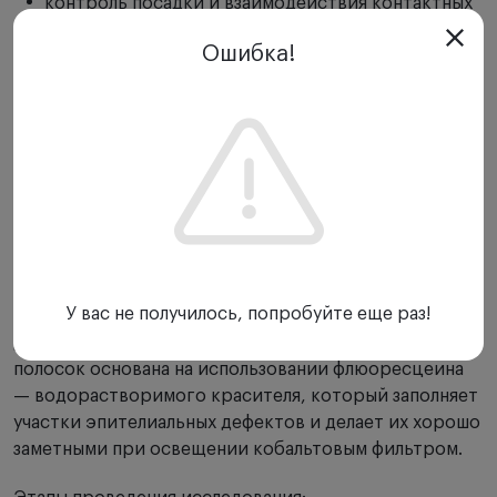
контроль посадки и взаимодействия контактных
линз с поверхностью глаза;
Ошибка!
мониторинг состояния глазной поверхности в
пред- и послеоперационный период.
Такие диагностические методы обеспечивают
точную интерпретацию клинической картины и
помогают врачу своевременно выбирать
оптимальную терапевтическую тактику.
Как проводят проверку зрения с
флуоресцентными полосками
У вас не получилось, попробуйте еще раз!
Диагностика с применением флуоресцентных
полосок основана на использовании флюоресцеина
— водорастворимого красителя, который заполняет
участки эпителиальных дефектов и делает их хорошо
заметными при освещении кобальтовым фильтром.