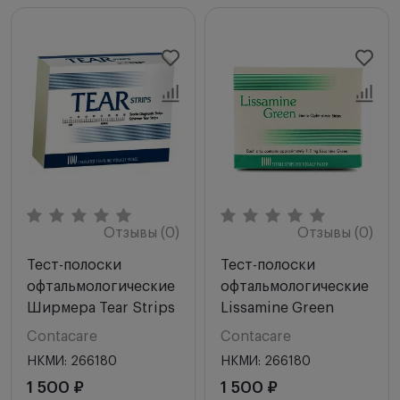
Мы рекомендуем
Новинки
Цена по возрастанию
Цена по убыванию
Сначала с высоким рейтингом
Отзывы (0)
Отзывы (0)
Тест-полоски
Тест-полоски
офтальмологические
офтальмологические
Ширмера Tear Strips
Lissamine Green
Contacare
Contacare
НКМИ: 266180
НКМИ: 266180
1 500 ₽
1 500 ₽