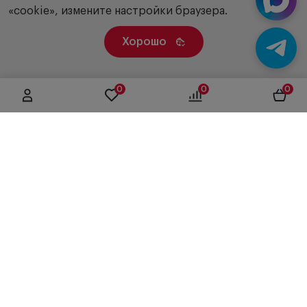
«cookie», измените настройки браузера.
Хорошо
0
0
0
г. Москва, ул. Вятская, дом 49, строение 4
+7 (495) 604-12-17
order@panfundus.ru