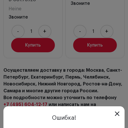
Звоните
Heine
Звоните
-
+
-
+
Купить
Купить
Осуществляем доставку в города: Москва, Санкт-
Петербург, Екатеринбург, Пермь, Челябинск,
Новосибирск, Нижний Новгород, Ростов-на-Дону,
Самара и многие другие города России.
Все подробности можно уточнить по телефону
+7 (495) 604-12-17
или написать нам на
Электронную почту
order@panfundus.ru
.
Ошибка!