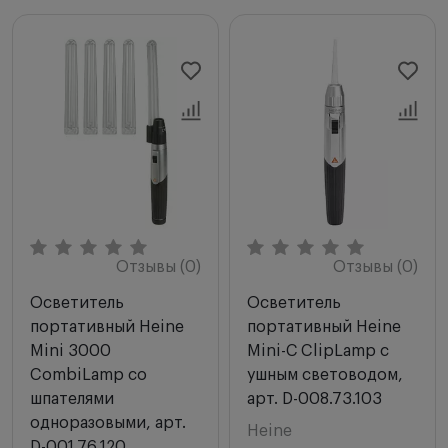
Мы рекомендуем
Новинки
Цена по возрастанию
Цена по убыванию
Сначала с высоким рейтингом
Отзывы (0)
Отзывы (0)
Осветитель
Осветитель
портативный Heine
портативный Heine
Mini 3000
Mini-С ClipLamp с
CombiLamp со
ушным световодом,
шпателями
арт. D-008.73.103
одноразовыми, арт.
Heine
D-001.76.120