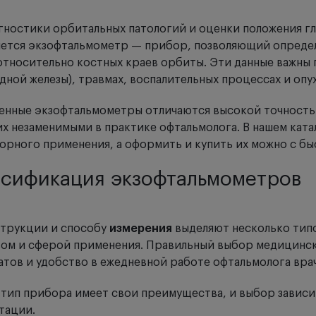
гностики орбитальных патологий и оценки положения г
яется экзофтальмометр — прибор, позволяющий определи
относительно костных краев орбиты. Эти данные важны
ной железы), травмах, воспалительных процессах и опу
нные экзофтальмометры отличаются высокой точностью
их незаменимыми в практике офтальмолога. В нашем ката
орного применения, а оформить и купить их можно с бы
ссификация экзофтальмометров
струкции и способу
измерения
выделяют несколько тип
ом и сферой применения. Правильный выбор медицинск
атов и удобство в ежедневной работе офтальмолога врач
тип прибора имеет свои преимущества, и выбор зависит
тации.