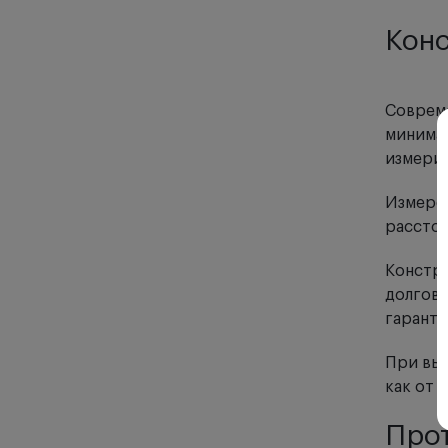
Конс
Совреме
минимал
измерит
Измерен
расстоя
Констру
долгове
гаранти
При выб
как от 
Прот