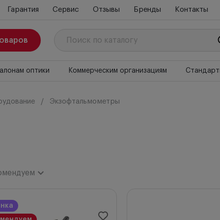
Гарантия
Сервис
Отзывы
Бренды
Контакты
товаров
алонам оптики
Коммерческим организациям
Стандарт
рудование
Экзофтальмометры
омендуем
комендуем
инка
ки
омендуем