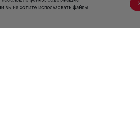
ой небольшие файлы, содержащие
и вы не хотите использовать файлы
Акции
Вакансии
Отзывы
Доставка
Оплата
Гарантия
Сервис
Б
Офтальмологическое оборудование