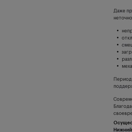
Даже пр
неточно
непр
откл
смещ
загр
разл
меха
Периоди
поддерж
Совреме
Благода
своевре
Осущес
Нижний