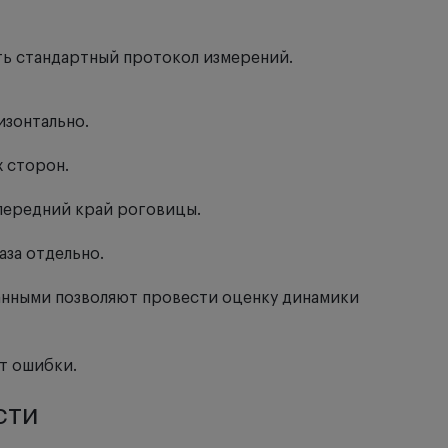
ть стандартный протокол измерений.
изонтально.
х сторон.
 передний край роговицы.
аза отдельно.
анными позволяют провести оценку динамики
т ошибки.
сти