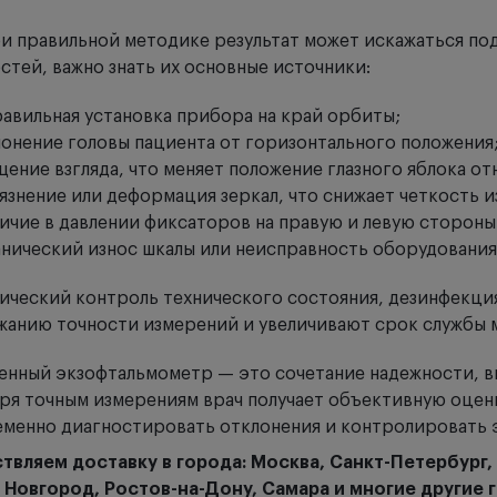
и правильной методике результат может искажаться по
стей, важно знать их основные источники:
авильная установка прибора на край орбиты;
онение головы пациента от горизонтального положения
ение взгляда, что меняет положение глазного яблока от
язнение или деформация зеркал, что снижает четкость 
ичие в давлении фиксаторов на правую и левую стороны
нический износ шкалы или неисправность оборудования
ческий контроль технического состояния, дезинфекция
анию точности измерений и увеличивают срок службы 
нный экзофтальмометр — это сочетание надежности, в
ря точным измерениям врач получает объективную оценк
менно диагностировать отклонения и контролировать 
твляем доставку в города: Москва, Санкт-Петербург,
 Новгород, Ростов-на-Дону, Самара и многие другие 