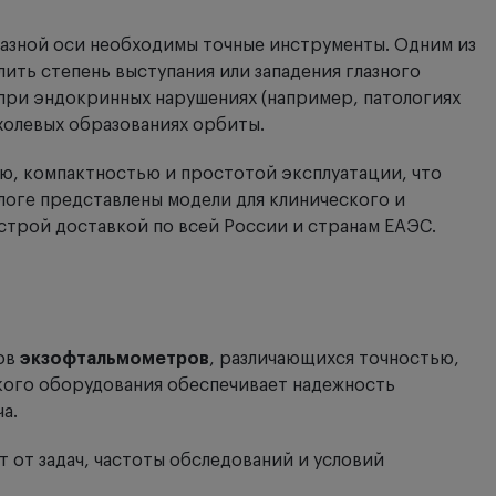
лазной оси необходимы точные инструменты. Одним из
ть степень выступания или западения глазного
 при эндокринных нарушениях (например, патологиях
холевых образованиях орбиты.
, компактностью и простотой эксплуатации, что
логе представлены модели для клинического и
строй доставкой по всей России и странам ЕАЭС.
ов
экзофтальмометров
, различающихся точностью,
ого оборудования обеспечивает надежность
а.
 от задач, частоты обследований и условий