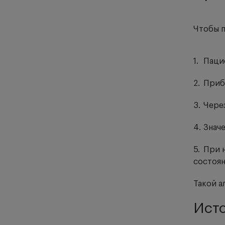
Чтобы п
Пацие
Приб
Чере
Значе
При 
состоян
Такой а
Исто