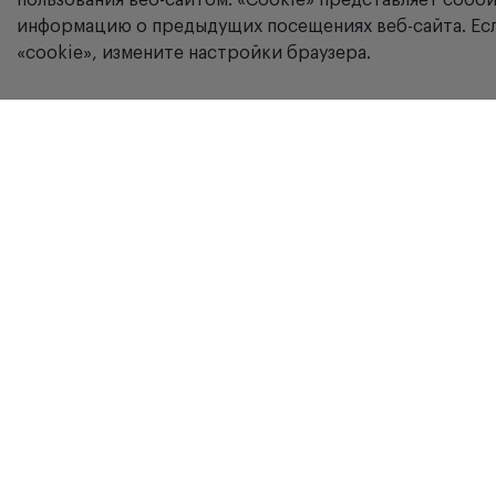
пользования веб-сайтом. «Сookie» представляет соб
информацию о предыдущих посещениях веб-сайта. Есл
«cookie», измените настройки браузера.
Компания
г. Москва, ул. Вятская, дом 49, строение
4
Контакты