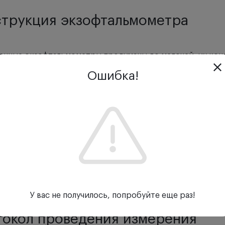
трукция экзофтальмометра
нные экзофтальмометры продуманы до мелочей: их кон
ьные ошибки при измерениях. Классическая модель по 
Ошибка!
ельной шкалы и фиксаторов, которые устанавливаются 
ие проводится от этой точки до передней поверхности
ние и рассчитать степень выстояния или западения глазн
кция прибора, выполненная из металлических сплавов и
чность и устойчивость к деформациям. Компактный корп
руют точность измерений, стабильность результатов и у
оре важно учитывать не только цену деления и точност
этого зависят комфорт пациента и повторяемость данны
У вас не получилось, попробуйте еще раз!
окол проведения измерения