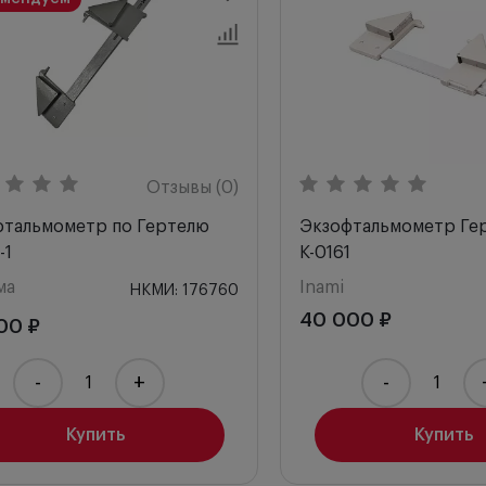
по возрастанию
по убыванию
ла с высоким рейтингом
Отзывы (0)
фтальмометр по Гертелю
Экзофтальмометр Гер
-1
K-0161
ма
Inami
НКМИ: 176760
40 000 ₽
00 ₽
-
+
-
Купить
Купить