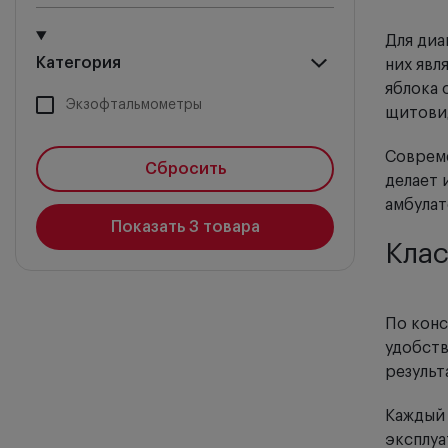
Для диа
Категория
них явл
яблока 
Экзофтальмометры
щитовид
Совреме
Сбросить
делает 
амбулат
Показать
3
товара
Кла
По кон
удобств
результ
Каждый 
эксплуа