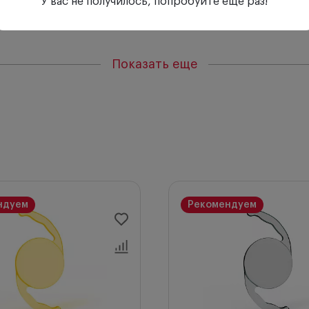
У вас не получилось, попробуйте еще раз!
камеры
агодаря матовой поверхности.
Показать еще
ндуем
Рекомендуем