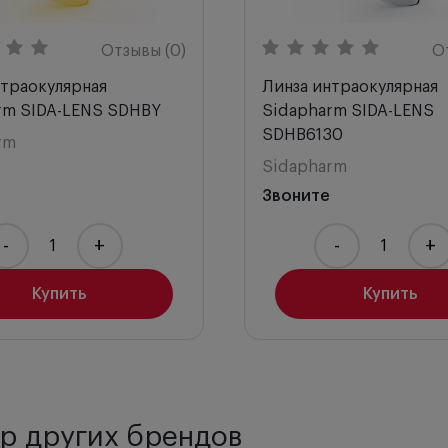
Отзывы (0)
О
нтраокулярная
Линза интраокулярная
rm SIDA-LENS SDHBY
Sidapharm SIDA-LENS
SDHB6130
rm
Sidapharm
Звоните
-
+
-
+
Купить
Купить
р других брендов