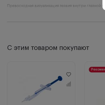
Превосходная визуализация лезвия внутри глазной 
Устранение бликов от осветительной аппаратуры бл
С этим товаром покупают
Рекоме