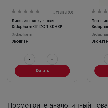
Отзывы (0)
Линза интраокулярная
Линза и
Sidapharm ORIZON SDHBP
Sidapha
Sidapharm
Sidapha
Звоните
Звоните
-
+
Купить
Посмотрите аналогичный това