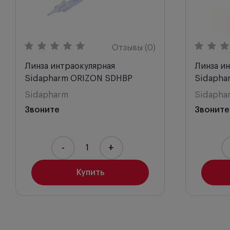
Отзывы (0)
Линза интраокулярная
Линза и
Sidapharm ORIZON SDHBP
Sidapha
Sidapharm
Sidapha
Звоните
Звоните
-
+
Купить