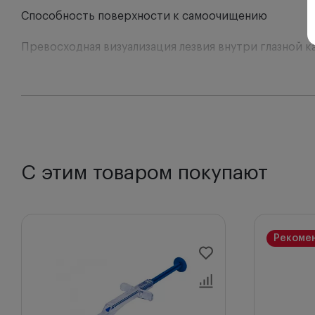
Способность поверхности к самоочищению
Превосходная визуализация лезвия внутри глазной 
Устранение бликов от осветительной аппаратуры бл
С этим товаром покупают
Рекоме