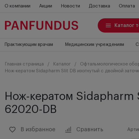
О компании
Акции
Новости
Доставка
Оплата
Каталог 
Практикующим врачам
Медицинским учреждениям
С
Главная страница
Каталог
Офтальмологическое обо
Нож-кератом Sidapharm Slit DB изогнутый с двойной заточ
Нож-кератом Sidapharm S
62020-DB
В избранное
Сравнить
Арти