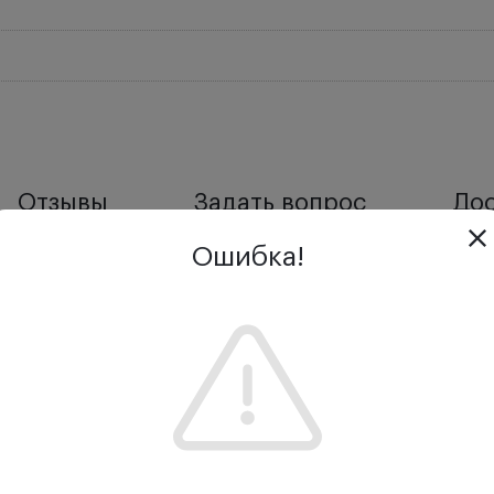
Отзывы
Задать вопрос
Дос
Ошибка!
ского ножа-кератома Sidapharm Slit DB 3.2 мм с дв
 обеспечивает точность и аккуратность надреза