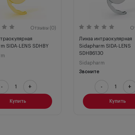
Отзывы (0)
О
нтраокулярная
Линза интраокулярная
rm SIDA-LENS SDHBY
Sidapharm SIDA-LENS
SDHB6130
rm
Sidapharm
Звоните
-
+
-
+
Купить
Купить