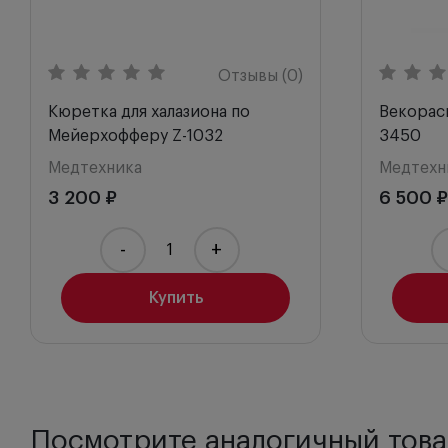
Отзывы (0)
Кюретка для халазиона по
Векорас
Мейерхофферу Z-1032
3450
Медтехника
Медтехн
3 200 ₽
6 500 ₽
-
+
Купить
Посмотрите аналогичный това