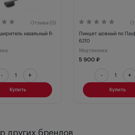
Отзывы (0)
О
ширитель назальный R-
Пинцет шовный по Пауф
6210
ика
Медтехника
5 900 ₽
-
+
-
+
Купить
Купить
р других брендов