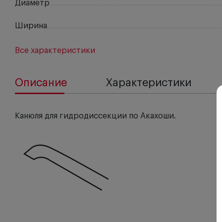
Диаметр
Ширина
Все характеристики
Описание
Характеристики
Канюля для гидродиссекции по Акахоши.