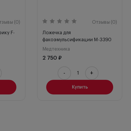
тзывы (0)
Отзывы (0)
ику F-
Ложечка для
факоэмульсификации M-3390
Медтехника
2 750 ₽
-
+
Купить