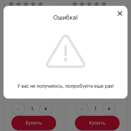
Отзывы (0)
Отзывы (0)
Ошибка!
Набор HEINE
Набор HEINE
непрямой
непрямой
офтальмоскоп
офтальмоскоп
Omega 500 LED; блок
OMEGA 500;
mPack UNPLUGGED;
видеокамера DV1;
трансформатор
mPack UNPLUGGED;
UNPLUGGED;
трансформатор, арт.
принадлежности,
C-004.33.561
арт. C-284.41.670
Heine
Heine
У вас не получилось, попробуйте еще раз!
Звоните
Звоните
-
+
-
+
Купить
Купить