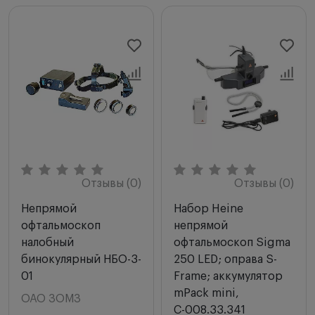
Мы рекомендуем
Новинки
Цена по возрастанию
Цена по убыванию
Сначала с высоким рейтингом
Отзывы (0)
Отзывы (0)
Непрямой
Набор Heine
офтальмоскоп
непрямой
налобный
офтальмоскоп Sigma
бинокулярный НБО-3-
250 LED; оправа S-
01
Frame; аккумулятор
mPack mini,
ОАО ЗОМЗ
С-008.33.341