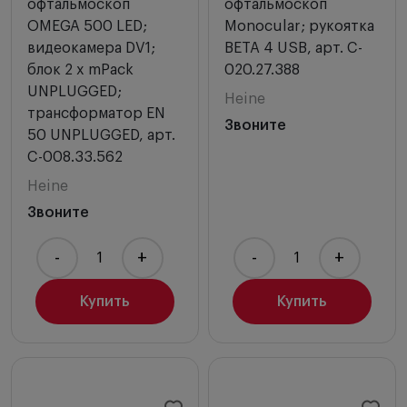
офтальмоскоп
офтальмоскоп
OMEGA 500 LED;
Monocular; рукоятка
видеокамера DV1;
BETA 4 USB, арт. C-
блок 2 x mPack
020.27.388
UNPLUGGED;
Heine
трансформатор EN
Звоните
50 UNPLUGGED, арт.
C-008.33.562
Heine
Звоните
-
+
-
+
Купить
Купить