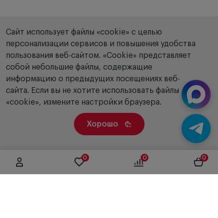
Сайт использует файлы «cookie» с целью
персонализации сервисов и повышения удобства
пользования веб-сайтом. «Сookie» представляет
собой небольшие файлы, содержащие
информацию о предыдущих посещениях веб-
сайта. Если вы не хотите использовать файлы
«cookie», измените настройки браузера.
Хорошо
0
0
0