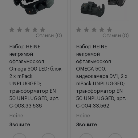
Отзывы (0)
Отзывы (0)
Набор HEINE
Набор HEINE
непрямой
непрямой
офтальмоскоп
офтальмоскоп
Omega 500 LED; блок
OMEGA 500;
2 x mPack
видеокамера DV1; 2 x
UNPLUGGED;
mPack UNPLUGGED;
трансформатор EN
трансформатор EN
50 UNPLUGGED, арт.
50 UNPLUGGED, арт.
C-008.33.536
C-004.33.562
Heine
Heine
Звоните
Звоните