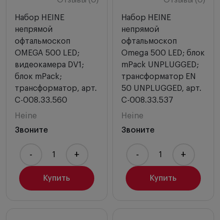
Отзывы (0)
Отзывы (0)
Набор HEINE
Набор HEINE
непрямой
непрямой
офтальмоскоп
офтальмоскоп
OMEGA 500 LED;
Omega 500 LED; блок
видеокамера DV1;
mPack UNPLUGGED;
блок mPack;
трансформатор EN
трансформатор, арт.
50 UNPLUGGED, арт.
C-008.33.560
C-008.33.537
Heine
Heine
Звоните
Звоните
-
+
-
+
Купить
Купить