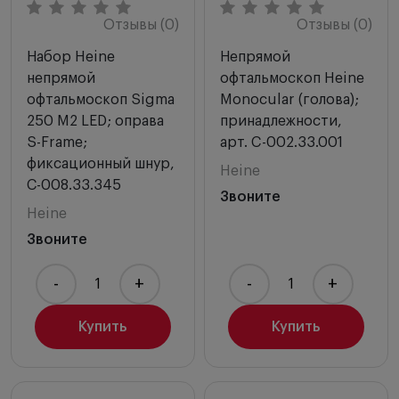
Отзывы (0)
Отзывы (0)
Набор Heine
Непрямой
непрямой
офтальмоскоп Heine
офтальмоскоп Sigma
Monocular (голова);
250 M2 LED; оправа
принадлежности,
S-Frame;
арт. C-002.33.001
фиксационный шнур,
Heine
С-008.33.345
Звоните
Heine
Звоните
-
+
-
+
Купить
Купить