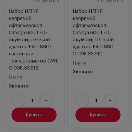
Отзывы (0)
Отзывы (0)
Набор HEINE
Набор HEINE
непрямой
непрямой
офтальмоскоп
офтальмоскоп
Omega 600 LED;
Omega 600 LED;
окуляры; сетевой
окуляры; сетевой
адаптер E4-USBC;
адаптер E4-USBC,
настенный
С-008.33.610
трансформатор CW1,
Heine
С-008.33.612
Звоните
Heine
Звоните
-
+
-
+
Купить
Купить