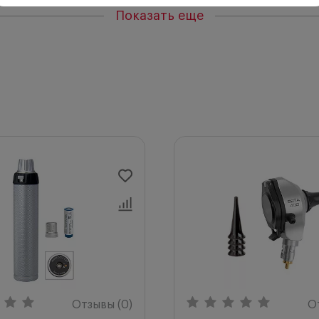
дить осмотр при малом размере зрачка.
Показать еще
ты переключения можно регулировать большим пальцем.
при настройке аккомодации, увеличивает изображение.
а с нескользящим рифленым покрытием высочайшего каче
ет его от механических повреждений.
Реостат для поддержания постоянного уровня яркости.
тареи и защита от ее полного разряда.
памяти» у аккумулятора. Питание происходит при любом
он светится оранжевым цветом, прибор необходимо заря
шен, зеленый светится немигающим светом.
озволяет легко дезинфицировать и протирать ее.
Отзывы (0)
О