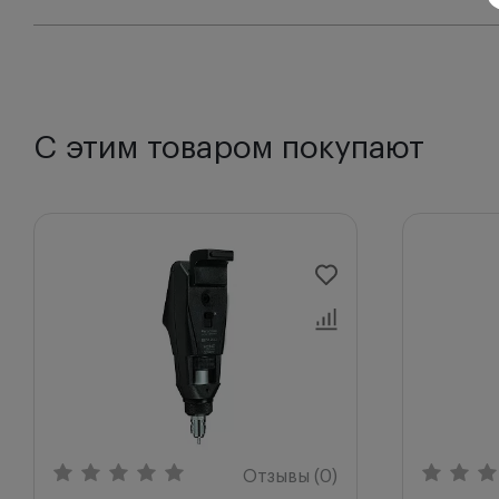
Настройка светового луча, что позволяет прово
Возможность действия одной рукой. Все элемен
Встроенная линза +3 D, вспомогательная опция 
Корпус рукоятки BETA 4 NT выполнен из металл
обеспечивает продолжительную работу и защища
С этим товаром покупают
Простая регулировка яркости Heine BETA 4 NT. 
Наличие индикатора питания. Быстрая зарядка ба
Литий-ионная технология. Отсутствие «эффекта 
Индикатор заряда на нижнем модуле. Когда она 
зеленым, идет процесс зарядки, когда он завер
Продуманная конструкция рукоятки BETA 4 NT п
Комплектация:
Офтальмоскоп Heine Monocular
Рукоятка перезаряжаемая BETA 4 NT
Блок зарядный настольный NT 4
Отзывы (0)