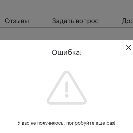
Отзывы
Задать вопрос
Дос
льная скидка.
Ошибка!
ular имеет компактное исполнение, может использоват
 или часто находятся на вызовах. Непрямой офтальмос
ла глазного яблока, а также сетчатку. Пользоваться дан
м размере зрачка. Благодаря увеличительной линзе мож
 рукоятка BETA 4 NT с индикатором заряда, а также зар
ок службы.
ьтр для повышения контраста.
У вас не получилось, попробуйте еще раз!
 с мультипокрытием, что позволяет получать четкое из