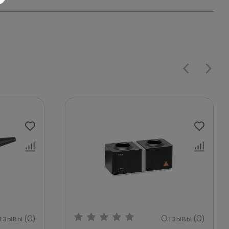
ства, который
 уровне заряда.
дить. Когда мерцает
тзывы (0)
Отзывы (0)