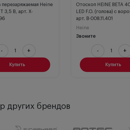
а перезаряжаемая Heine
Отоскоп HEINE BETA 40
 3,5 В, арт. X-
LED F.O. (голова) с вор
96
арт. B-008.11.401
Heine
Звоните
-
+
-
+
Купить
Купить
р других брендов