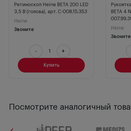
Ретиноскоп Heine BETA 200 LED
Рукоятк
3,5 В (голова), арт. C-008.15.353
BETA 4 NT
007.99.3
Heine
Heine
Звоните
Звоните
-
+
Купить
Посмотрите аналогичный това