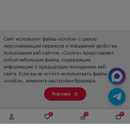
Сайт использует файлы «cookie» с целью
персонализации сервисов и повышения удобства
пользования веб-сайтом. «Сookie» представляет
собой небольшие файлы, содержащие
информацию о предыдущих посещениях веб-
сайта. Если вы не хотите использовать файлы
«cookie», измените настройки браузера.
Хорошо
0
0
0