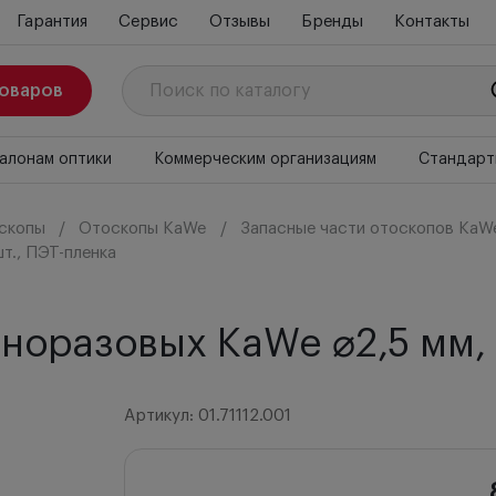
Гарантия
Сервис
Отзывы
Бренды
Контакты
товаров
алонам оптики
Коммерческим организациям
Стандарт
скопы
Отоскопы KaWe
Запасные части отоскопов KaW
т., ПЭТ-пленка
оразовых KaWe ⌀2,5 мм, 
Артикул: 01.71112.001