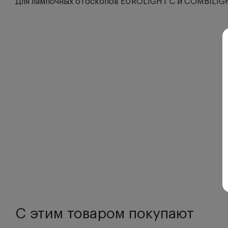
Для лампочных отоскопов EUROLIGHT С и COMBILIGH
С этим товаром покупают