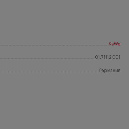
KaWe
01.71112.001
Германия
Отз