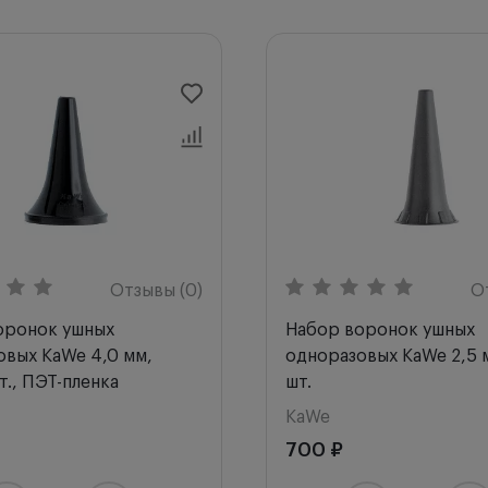
Отзывы (0)
О
оронок ушных
Набор воронок ушных
овых KaWe 4,0 мм,
одноразовых KaWe 2,5 
т., ПЭТ-пленка
шт.
KaWe
700 ₽