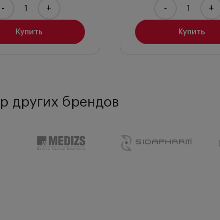
-
+
-
+
Купить
Купить
р других брендов