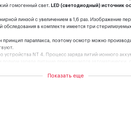
кий гомогенный свет.
LED (светодиодный) источник о
ирной линзой с увеличением в 1,6 раз. Изображение пер
й обследования в комплекте имеется три стерилизуемы
н принцип параллакса, поэтому осмотр можно производ
твуют.
о устройства NT 4. Процесс заряда литий-ионного акк
 полном заряде питание прекращается автоматически, с
Показать еще
ном исполнении.
. Отоскоп ветеринарный имеет мультипокрытие, шарни
ражение слухового канала и барабанной перепонки с в