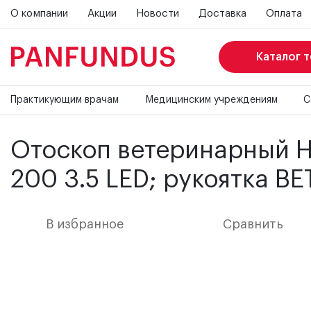
О компании
Акции
Новости
Доставка
Оплата
Каталог 
Главная страница
Каталог
Ветеринарное оборудова
Отоскоп ветеринарный HEINE G100 3,5 В LED; офтальмоско
Практикующим врачам
Медицинским учреждениям
С
Отоскоп ветеринарный HE
200 3.5 LED; рукоятка B
В избранное
Сравнить