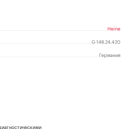
Heine
G-148.24.420
Германия
Отз
Рас
 диагностическими
пом