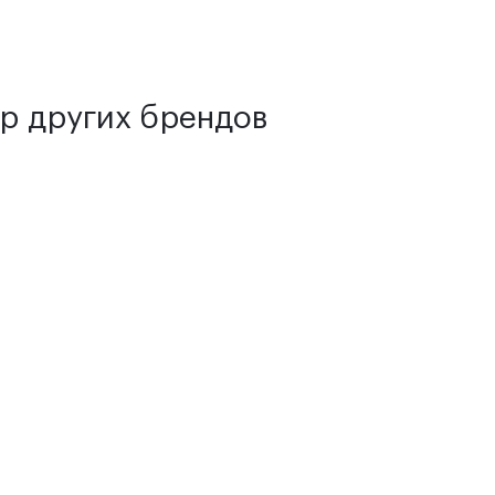
р других брендов
ткое изображение
глазного дна. Прибор нейтрализует к
ет получить
качественное изображение.
ать рассеянный свет.
окна
офтальмоскопа Beta 200 LED позволяет избежать ц
икладывать его под любым углом к глазу пациента.
нных и прочных карбоновых соединений
и алюминия,
ч
INE BETA 200 LED.