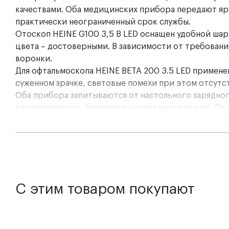
качествами. Оба медицинских прибора передают яр
практически неограниченный срок службы.
Отоскоп HEINE G100 3,5 В LED оснащен удобной шарн
цвета – достоверными. В зависимости от требовани
воронки.
Для офтальмоскопа HEINE BETA 200 3.5 LED примене
суженном зрачке, световые помехи при этом отсутс
Оба прибора запитываются от настольного зарядног
контролировать благодаря индикатору питания. При
происходит.
Особенности:
Ветеринарный отоскоп HEINE G100 LED:
С этим товаром покупают
LED (светодиодная) технология
в высококачествен
Прочность и долговечность.
Металлический корпус
устойчивую к царапинам.
Увеличение составляет 1.6x,
что обеспечивает изоб