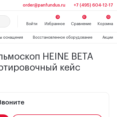
order@panfundus.ru
+7 (495) 604-12-17
0
0
0
Войти
Избранное
Сравнение
Корзина
копов Heine
ранспортировочный кейс
ы оснащения
Восстановленное оборудование
Акции
альмоскоп HEINE BETA
ортировочный кейс
Звоните