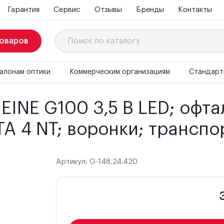
Гарантия
Сервис
Отзывы
Бренды
Контакты
товаров
ние
Ветеринарные наборы
Наборы ветеринарных отос
п HEINE BETA 200 3.5 LED; рукоятка BETA 4 NT; воронки; т
алонам оптики
Коммерческим организациям
Стандарт
INE G100 3,5 В LED; офт
ETA 4 NT; воронки; трансп
Артикул: G-148.24.420