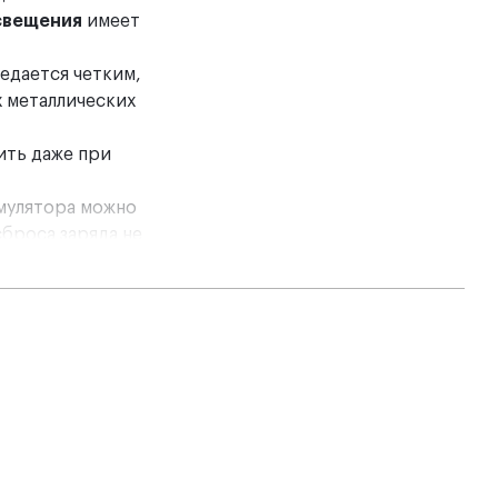
свещения
имеет
едается четким,
х металлических
ить даже при
умулятора можно
броса заряда не
рную линзу,
ысоким разрешением.