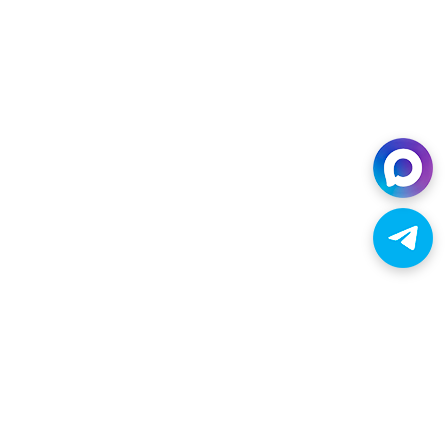
тва,
ровне заряда.
. Когда мерцает