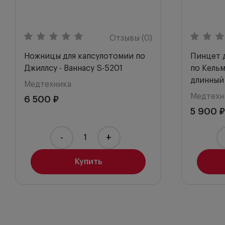
Отзывы (0)
Ножницы для капсулотомии по
Пинцет д
Джиллсу - Ваннасу S-5201
по Кель
длинный
Медтехника
Медтехн
6 500 ₽
5 900 ₽
-
+
Купить