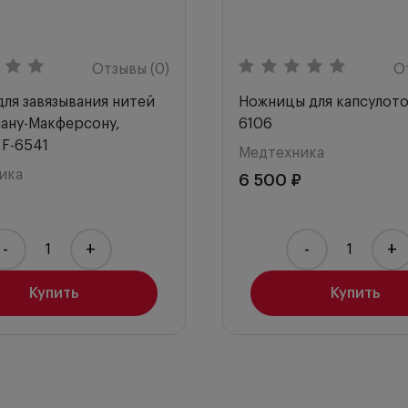
Отзывы (0)
О
ля завязывания нитей
Ножницы для капсулото
ману-Макферсону,
6106
 F-6541
Медтехника
ика
6 500 ₽
-
+
-
+
Купить
Купить