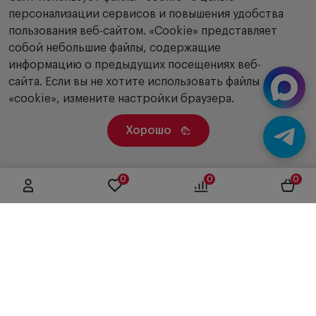
персонализации сервисов и повышения удобства
пользования веб-сайтом. «Сookie» представляет
собой небольшие файлы, содержащие
информацию о предыдущих посещениях веб-
сайта. Если вы не хотите использовать файлы
«cookie», измените настройки браузера.
Хорошо
0
0
0
г. Москва, ул. Вятская, дом 49, строение 4