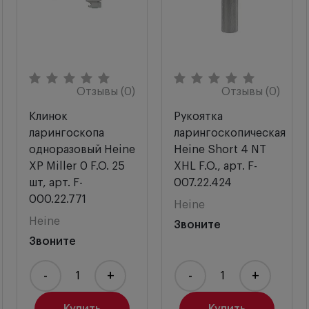
цветопередача с максимально высоким
индексом. Стандартная температура цвета –
5000 К.
Максимальный уровень яркости.
В три раза
ярче обычных галогеновых ламп.
Отзывы (0)
Отзывы (0)
Теоретически
неограниченный срок службы
светодиода.
Клинок
Рукоятка
Отсутствие сбоев в работе. Возможность
ларингоскопа
ларингоскопическая
непрерывной работы
в течение 10 часов.
одноразовый Heine
Heine Short 4 NT
Функция затухания при разрядке батареи.
ХР Miller 0 F.O. 25
XHL F.O., арт. F-
Совместимость
со всеми
шт, арт. F-
007.22.424
ларингоскопическими клинками
в
000.22.771
Heine
соответствии с ISO 7376 (Зеленый стандарт).
Heine
Звоните
Звоните
В комплект батарейки не входят.
-
+
-
+