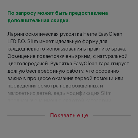
По запросу может быть предоставлена
От
дополнительная скидка.
Ра
Ларингоскопическая рукоятка Heine EasyClean
то
LED F.O. Slim имеет идеальную форму для
сд
каждодневного использования в практике врача.
Освещение подается очень ярким, с натуральной
цветопередачей. Рукоятка EasyClean гарантирует
долгую бесперебойную работу, что особенно
важно в процессе оказания первой помощи или
проведения осмотра новорожденных и
малолетних детей, ведь модификация Slim
предназначена именно для этой категории
пациентов.
Показать еще
Особенности:
Рифленый дизайн, предотвращающий