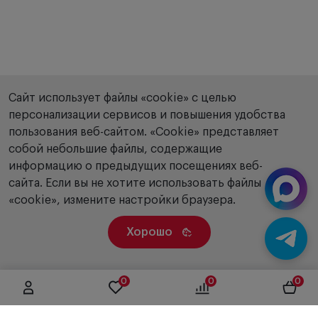
Сайт использует файлы «cookie» с целью
персонализации сервисов и повышения удобства
пользования веб-сайтом. «Сookie» представляет
собой небольшие файлы, содержащие
информацию о предыдущих посещениях веб-
сайта. Если вы не хотите использовать файлы
«cookie», измените настройки браузера.
Хорошо
0
0
0