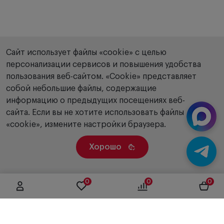
Сайт использует файлы «cookie» с целью
персонализации сервисов и повышения удобства
пользования веб-сайтом. «Сookie» представляет
собой небольшие файлы, содержащие
информацию о предыдущих посещениях веб-
сайта. Если вы не хотите использовать файлы
«cookie», измените настройки браузера.
Хорошо
0
0
0