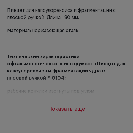
Пинцет для капсулорексиса и фрагментации с
От
плоской ручкой. Длина - 80 мм.
Ра
Материал: нержавеющая сталь.
то
сд
Технические характеристики
офтальмологического инструмента Пинцет для
капсулорексиса и фрагментации ядра с
плоской ручкой F-0104:
рабочие кончики изогнуты под углом
общая длина - 80 мм.
Показать еще