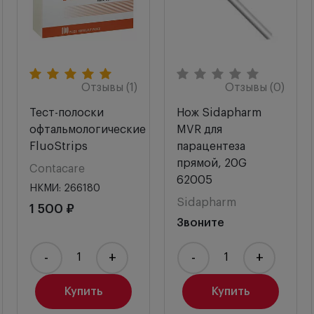
Отзывы (1)
Отзывы (0)
Тест-полоски
Нож Sidapharm
офтальмологические
MVR для
FluoStrips
парацентеза
прямой, 20G
Contacare
62005
НКМИ: 266180
Sidapharm
1 500 ₽
Звоните
-
+
-
+
Купить
Купить