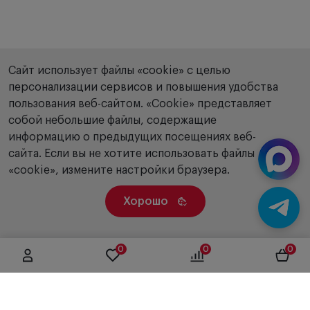
Сайт использует файлы «cookie» с целью
персонализации сервисов и повышения удобства
пользования веб-сайтом. «Сookie» представляет
собой небольшие файлы, содержащие
информацию о предыдущих посещениях веб-
сайта. Если вы не хотите использовать файлы
«cookie», измените настройки браузера.
Хорошо
0
0
0