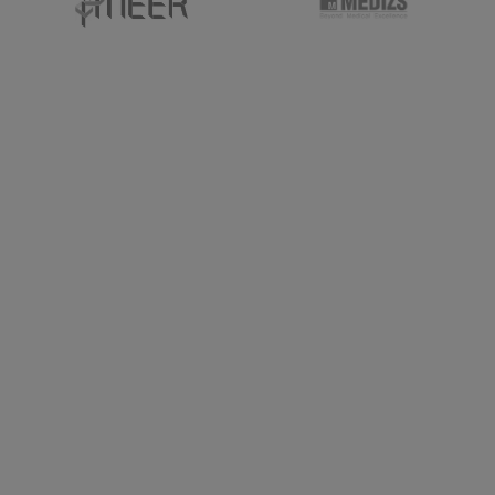
В комплект входят
ушные воронки
различного
диаметра.
Полная функциональность модели HEINE BETA 400
2.5 XHL F.O. обеспечивается применением
батареечной рукоятки Heine BETA.
Комплектация:
Отоскоп HEINE BETA 400 2.5 XHL F.O. (голова) - 1
шт.
Воронки ушные многоразовые - 4 шт.