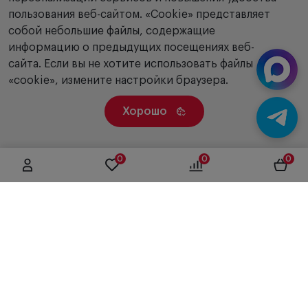
пользования веб-сайтом. «Сookie» представляет
собой небольшие файлы, содержащие
информацию о предыдущих посещениях веб-
сайта. Если вы не хотите использовать файлы
«cookie», измените настройки браузера.
Хорошо
0
0
0
г. Москва, ул. Вятская, дом 49, строение 4