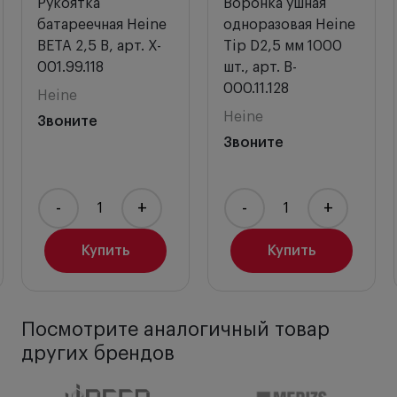
изображения.
Рукоятка
Воронка ушная
Эксклюзивный непрерывный контроль яркости.
батареечная Heine
одноразовая Heine
Диапазон - от 3 до 100 % (патент ожидается)
BETA 2,5 В, арт. X-
Tip D2,5 мм 1000
осуществляется лишь одним движением пальца.
001.99.118
шт., арт. B-
Матовая черная внутренняя поверхность.
Для
000.11.128
Heine
нейтрализации отсветов и бликов.
Heine
Звоните
Управление одной рукой.
Уникальный
Звоните
запатентованный дизайн позволяет открывать
прикрепленную линзу, таким образом облегчая
применение инструмента и его очистку.
-
+
-
+
Обзорное окно является несъемным.
Оно
может вращаться при использовании
Купить
Купить
инструмента, а также при полной очистке
инструментальной головки.
Встроенный инсуффляционный порт
медицинского отоскопа служит для проверки
Посмотрите аналогичный товар
подвижности барабанной перепонки без утечки
других брендов
воздуха.