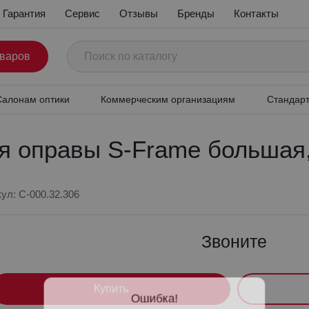
Гарантия
Сервис
Отзывы
Бренды
Контакты
товаров
обные осветители
Бинокулярные лупы
Принадлежности д
алонам оптики
Коммерческим организациям
Стандарт
я оправы S-Frame большая
кул: C-000.32.306
Звоните
Ошибка!
Купить