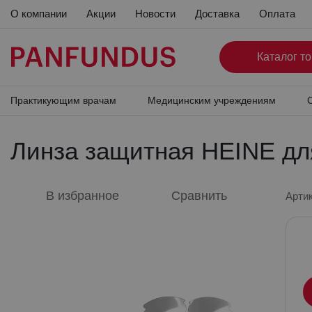
О компании
Акции
Новости
Доставка
Оплата
Каталог 
Главная страница
Каталог
Бинокулярные лупы и нал
Линза защитная HEINE для оправы S-Frame большая, 2 шт.
Практикующим врачам
Медицинским учреждениям
С
Линза защитная HEINE дл
В избранное
Сравнить
Арти