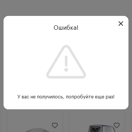
Ошибка!
У вас не получилось, попробуйте еще раз!
С этим товаром покупают