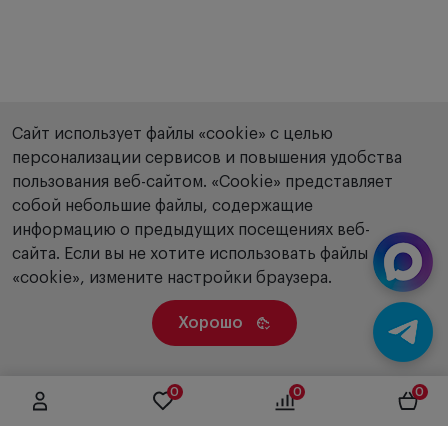
Сайт использует файлы «cookie» с целью
персонализации сервисов и повышения удобства
пользования веб-сайтом. «Сookie» представляет
собой небольшие файлы, содержащие
информацию о предыдущих посещениях веб-
сайта. Если вы не хотите использовать файлы
«cookie», измените настройки браузера.
Хорошо
0
0
0