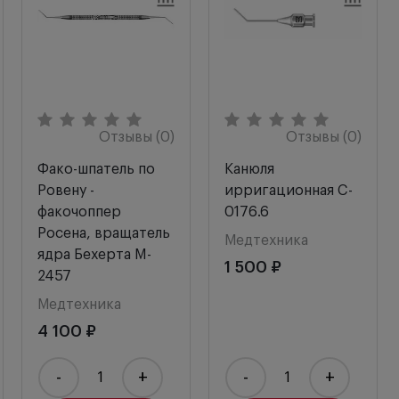
Отзывы (0)
Отзывы (0)
Фако-шпатель по
Канюля
Ровену -
ирригационная C-
факочоппер
0176.6
Росена, вращатель
Медтехника
ядра Бехерта M-
1 500 ₽
2457
Медтехника
4 100 ₽
-
+
-
+