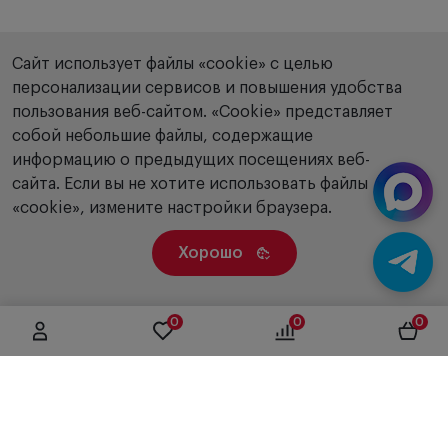
Сайт использует файлы «cookie» с целью
персонализации сервисов и повышения удобства
пользования веб-сайтом. «Сookie» представляет
собой небольшие файлы, содержащие
информацию о предыдущих посещениях веб-
сайта. Если вы не хотите использовать файлы
«cookie», измените настройки браузера.
Хорошо
0
0
0