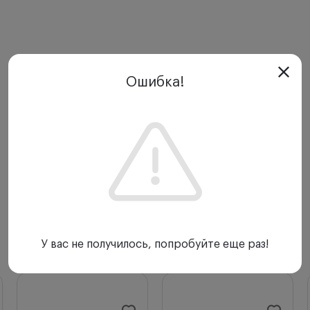
Ошибка!
У вас не получилось, попробуйте еще раз!
С этим товаром покупают