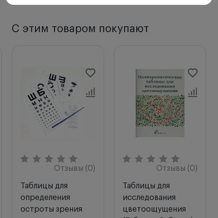
С этим товаром покупают
Отзывы (0)
Отзывы (0)
Таблицы для
Таблицы для
определения
исследования
остроты зрения
цветоощущения