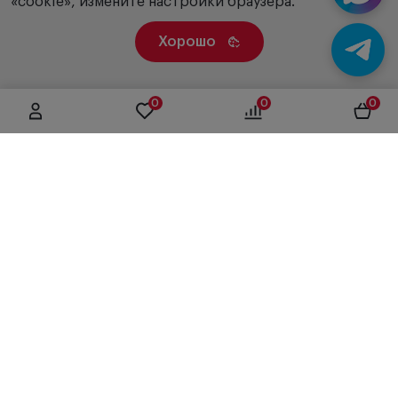
«cookie», измените настройки браузера.
Хорошо
0
0
0
г. Москва, ул. Вятская, дом 49, строение 4
+7 (495) 604-12-17
order@panfundus.ru