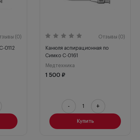
П
П
П
тзывы (0)
Отзывы (0)
C-0112
Канюля аспирационная по
П
Симко C-0161
Медтехника
У
1 500 ₽
Ш
-
+
Купить