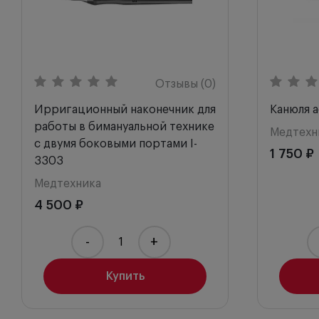
Отзывы (0)
Ирригационный наконечник для
Канюля а
работы в бимануальной технике
Медтехн
с двумя боковыми портами I-
1 750 ₽
3303
Медтехника
4 500 ₽
-
+
Купить