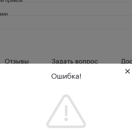
ой прямой
ами
Отзывы
Задать вопрос
Дос
Ошибка!
кий в стерилизаторе н3-20мт