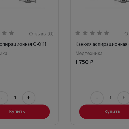
Отзывы (0)
О
спирационная C-0111
Канюля аспирационная 
ика
Медтехника
1 750 ₽
-
+
-
+
Купить
Купить