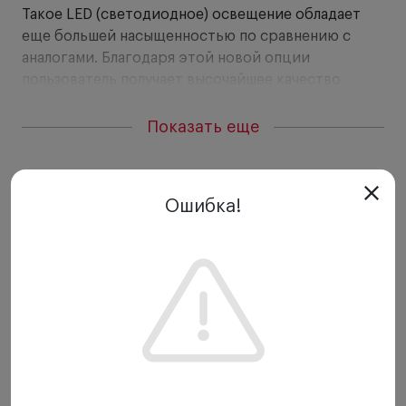
Такое LED (светодиодное) освещение обладает
еще большей насыщенностью по сравнению с
аналогами. Благодаря этой новой опции
пользователь получает высочайшее качество
изображения, с достоверной цветопередачей.
Передаваемый свет у данного диагностического
Показать еще
отоскопа почти полностью идентичен
естественному дневному освещению.
Ошибка!
Особенности:
Компактный карманный отоскоп,
соответствующий требованиям современной
медицины.
Предлагается
в двух цветовых решениях
–
черном и голубом.
Матовая черная внутренняя поверхность. Для
нейтрализации отсветов и бликов.
Светодиодное освещение
в два раза ярче