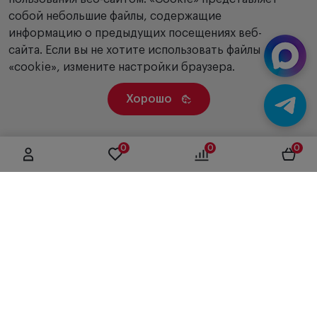
собой небольшие файлы, содержащие
информацию о предыдущих посещениях веб-
сайта. Если вы не хотите использовать файлы
«cookie», измените настройки браузера.
Хорошо
0
0
0
г. Москва, ул. Вятская, дом 49, строение 4
+7 (495) 604-12-17