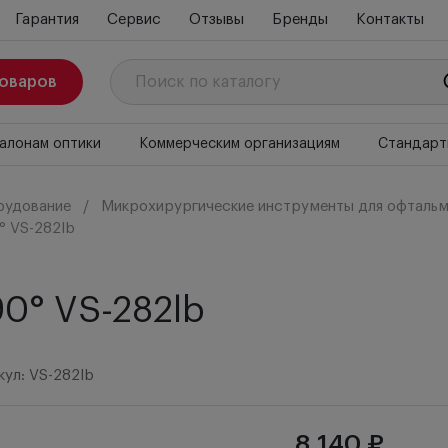
Гарантия
Сервис
Отзывы
Бренды
Контакты
товаров
алонам оптики
Коммерческим организациям
Стандарт
рудование
Микрохирургические инструменты для офтальм
° VS-282lb
0° VS-282lb
кул: VS-282lb
8 140 ₽