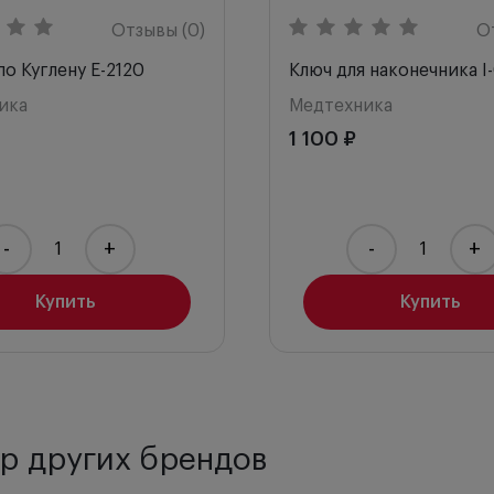
Отзывы (0)
О
о Куглену E-2120
Ключ для наконечника I
ика
Медтехника
1 100 ₽
-
+
-
+
Купить
Купить
р других брендов