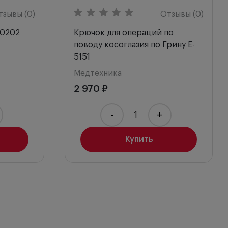
тзывы (0)
Отзывы (0)
-0202
Крючок для операций по
поводу косоглазия по Грину E-
5151
Медтехника
2 970 ₽
-
+
Купить