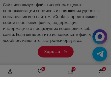
Сайт использует файлы «cookie» с целью
персонализации сервисов и повышения удобства
пользования веб-сайтом. «Сookie» представляет
собой небольшие файлы, содержащие
информацию о предыдущих посещениях веб-
сайта. Если вы не хотите использовать файлы
«cookie», измените настройки браузера.
Хорошо
0
0
0