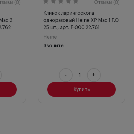
тзывы (0)
Отзывы (0)
Клинок ларингоскопа
Mac 2
одноразовый Heine ХР Mac 1 F.O.
2.762
25 шт., арт. F-000.22.761
Heine
Звоните
-
+
Купить