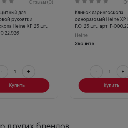
Отзывы (0)
О
ащитный для
Клинок ларингоскопа
овой рукоятки
одноразовый Heine ХР 
копа Heine XP 25 шт.,
F.O. 25 шт., арт. F-000.2
00.22.926
Heine
Звоните
-
+
-
+
Купить
Купить
р других брендов