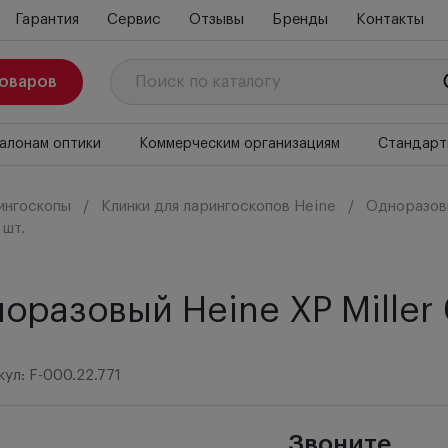
Гарантия
Сервис
Отзывы
Бренды
Контакты
товаров
алонам оптики
Коммерческим организациям
Стандарт
ингоскопы
Клинки для ларингоскопов Heine
Одноразовы
 шт.
разовый Heine ХР Miller 0
ул: F-000.22.771
Звоните