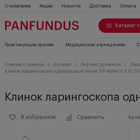
О компании
Акции
Новости
Доставка
Оплата
Каталог 
Практикующим врачам
Медицинским учреждениям
С
Главная страница
Каталог
Лор инструменты
Лар
Клинок ларингоскопа одноразовый Heine ХР Miller 0 F.O. 25
Клинок ларингоскопа одно
В избранное
Сравнить
Артик