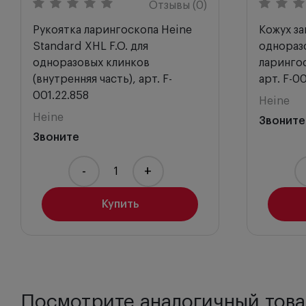
Отзывы (0)
Рукоятка ларингоскопа Heine
Кожух з
Standard XHL F.O. для
однораз
одноразовых клинков
ларингос
(внутренняя часть), арт. F-
арт. F-0
001.22.858
Heine
Heine
Звоните
Звоните
-
+
Купить
Посмотрите аналогичный това