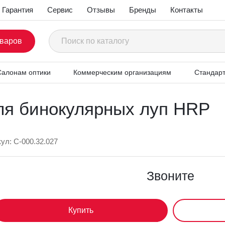
Гарантия
Сервис
Отзывы
Бренды
Контакты
товаров
обные осветители
Бинокулярные лупы
Принадлежности д
алонам оптики
Коммерческим организациям
Стандарт
ля бинокулярных луп HRP
кул: C-000.32.027
Звоните
Ошибка!
Купить