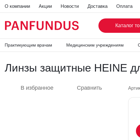
О компании
Акции
Новости
Доставка
Оплата
Каталог 
Главная страница
Каталог
Бинокулярные лупы и нал
Линзы защитные HEINE для бинокулярных луп HRP
Практикующим врачам
Медицинским учреждениям
С
Линзы защитные HEINE д
В избранное
Сравнить
Арти