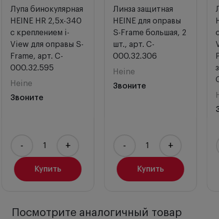
Линза защитная
Лупа бинокулярная
HEINE для оправы
HEINE HR 2,5х-340
S-Frame большая, 2
с креплением i-
шт., арт. C-
View для шлема
000.32.306
Professional L с
защитным щитком,
Heine
C-000.32.585
Звоните
Heine
Звоните
-
+
-
+
Купить
Купить
Посмотрите аналогичный товар