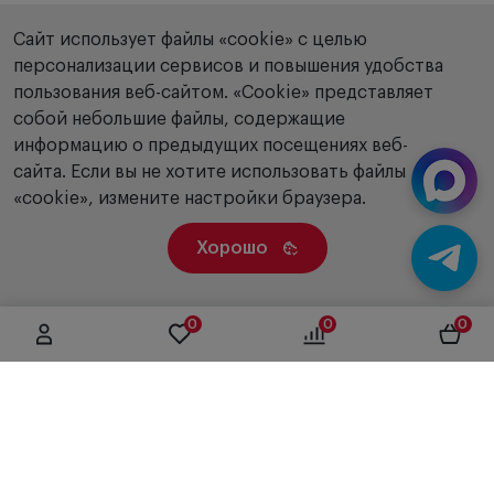
Сайт использует файлы «cookie» с целью
персонализации сервисов и повышения удобства
пользования веб-сайтом. «Сookie» представляет
собой небольшие файлы, содержащие
информацию о предыдущих посещениях веб-
сайта. Если вы не хотите использовать файлы
«cookie», измените настройки браузера.
Хорошо
0
0
0