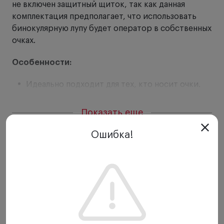
не включен защитный щиток, так как данная
комплектация предполагает, что использовать
бинокулярную лупу будет оператор в собственных
очках.
Особенности:
Идеально подходит для тех, кто носит очки.
Используется вместе с собственными очками.
Высокое разрешение, четкое и яркое
Показать еще
изображение на всей площади обзора.
Удобный носовой упор.
Ошибка!
Высокое разрешение, четкое изображение.
Большое поле зрения.
Ахроматическая оптика с мультипокрытием,
нейтрализующим блики и рефлексы.
Водонепроницаемость.
Прочные защитные линзы из поликарбоната.
Гибкость подгонки. Независимая регулировка