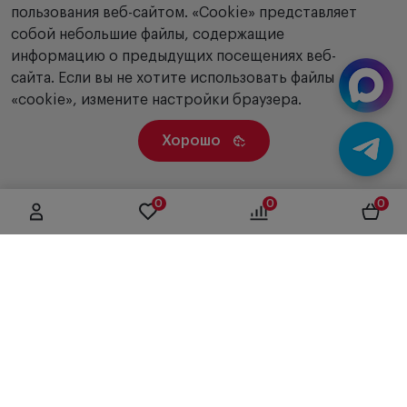
пользования веб-сайтом. «Сookie» представляет
собой небольшие файлы, содержащие
информацию о предыдущих посещениях веб-
сайта. Если вы не хотите использовать файлы
«cookie», измените настройки браузера.
Хорошо
0
0
0
г. Москва, ул. Вятская, дом 49, строение 4