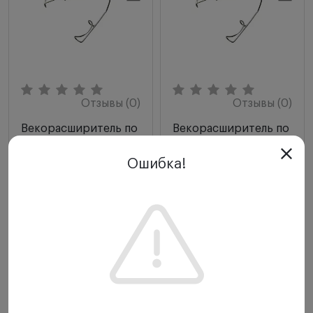
Отзывы (0)
Отзывы (0)
Векорасширитель по
Векорасширитель по
Барракеру Cilita L-
Барракеру Cilita L-
023S для детей
022S для взрослых
Ошибка!
CILITA
CILITA
НКМИ: 172420
НКМИ: 172420
2 000 ₽
2 000 ₽
-
+
-
+
Купить
Купить