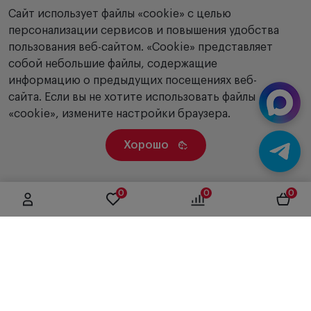
Сайт использует файлы «cookie» с целью
персонализации сервисов и повышения удобства
пользования веб-сайтом. «Сookie» представляет
собой небольшие файлы, содержащие
информацию о предыдущих посещениях веб-
сайта. Если вы не хотите использовать файлы
«cookie», измените настройки браузера.
Хорошо
0
0
0