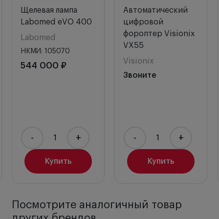
Щелевая лампа
Автоматический
Labomed eVO 400
цифровой
фороптер Visionix
Labomed
VX55
НКМИ: 105070
Visionix
544 000 ₽
Звоните
-
+
-
+
Купить
Купить
Посмотрите аналогичный товар
других брендов