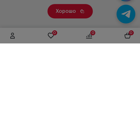
Хорошо
0
0
0
г. Москва, ул. Вятская, дом 49, строение 4
+7 (495) 604-12-17
order@panfundus.ru