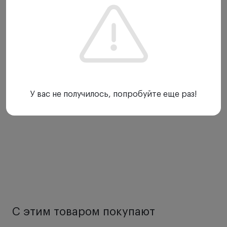
косоглазие. Применение портативной
ретинальной камеры Miis Horus scope DSC 100
Показать еще
очень удобно для специалистов, которые бывают
на выездах к пациенту, проводят частые обходы,
медосмотры. Также это отличный вариант для тех,
у кого медицинский кабинет имеет малые
габариты и не позволяет устанавливать большое
количество офтальмологического оборудования.
У вас не получилось, попробуйте еще раз!
Особенности:
Легкое и удобное управление фокусировкой
(ручная регулировка) и яркостью
Немидриатическая фундус-камера
Исключение нежелательных световых эффектов
Улучшенное качество изображения сохраняется
даже при движении камеры и осмотре дальних
участков
Режим отображения полученных снимков на
С этим товаром покупают
встроенном мониторе