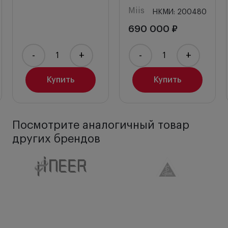
Держатель для установки фундус-камеры на
Miis
НКМИ: 200480
стационарную щелевую лампу (опционально).
690 000 ₽
-
+
-
+
Купить
Купить
Посмотрите аналогичный товар
других брендов