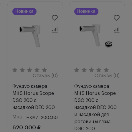
Легкая передача полученных снимков и видео на
компьютер при помощи USB -соединения
Новинка
Новинка
Цветной дисплей 3,5 “TFT ЖК-монитор
(медицинский класс)
Хранения данных: на Micro SD карте (объемом до
32 Гб) с форматом файлов видео (H.264) и
изображений (JPEG)
Высококачественные линзы объектива
Удобство использования, компактность и
портативность.
Отзывы (0)
Отзывы (0)
Комплектация:
Фундус-камера
Фундус-камера
Фундус-камера MiiS Horus Scope DSC 100
MiiS Horus Scope
MiiS Horus Scope
Фундус-насадка (ретинальная насадка) Miis Horus
DSC 200 с
DSC 200 с
Scope DEC 100
насадкой DEC 200
насадкой DEC 200
Мягкий кейс
и насадкой для
Программное обеспечение для обработки
Miis
НКМИ: 200480
роговицы глаза
снимков и работой с базой пациентов
620 000 ₽
DGC 200
(опционально)