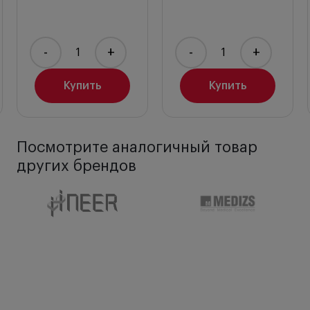
металла
с нескользящим рифленым
покрытием
высочайшего качества, который
обеспечивает продолжительную работу и
-
+
-
+
защищает его от механических повреждений.
Простая
регулировка яркости
HEINE BETA 4
Купить
Купить
NT. Реостат для поддержания постоянного уровня
яркости.
Наличие индикатора питания.
Быстрая зарядка батареи
и защита от ее полного
Посмотрите аналогичный товар
разряда.
других брендов
Литий-ионная технология.
Отсутствие «эффекта
памяти» у аккумулятора. Питание происходит при
любом уровне заряда.
Индикатор заряда
на нижнем модуле. Когда она
он светится оранжевым цветом, прибор
необходимо зарядить. Когда мерцает зеленым,
идет процесс зарядки, когда он завершен,
зеленый светится немигающим светом.
Продуманная конструкция рукоятки HEINE BETA 4