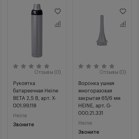
Особый интерфейс точно интегрирует LED
(светодиодное) освещение в оптическую систему
для получения яркого гомогенного светового
потока
при обследовании.
Ушные многоразовые металлические воронки:
Прочность, легкость стерилизации
и
дезинфекции благодаря хромированной
Отзывы (0)
Отзывы (0)
металлической конструкции.
Внутренняя поверхность матовая,
Рукоятка
Воронка ушная
предотвращает отражения.
батареечная Heine
многоразовая
Двойной штифтовый замок.
Надежная фиксация
BETA 2,5 В, арт. X-
закрытая 65/6 мм
воронки.
001.99.118
HEINE, арт. G-
000.21.331
Heine
Перезаряжаемая рукоятка HEINE BETA 4 NT:
Heine
Звоните
Звоните
Корпус рукоятки HEINE BETA 4 NT выполнен из