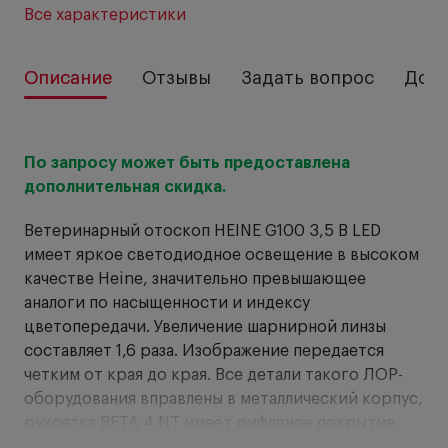
Все характеристики
Описание
Отзывы
Задать вопрос
Дост
От
По запросу может быть предоставлена
дополнительная скидка.
Ра
то
Ветеринарный отоскоп HEINE G100 3,5 В LED
сд
имеет яркое светодиодное освещение в высоком
качестве Heine, значительно превышающее
аналоги по насыщенности и индексу
цветопередачи. Увеличение шарнирной линзы
составляет 1,6 раза. Изображение передается
четким от края до края. Все детали такого ЛОР-
оборудования вправлены в металлический корпус,
рукоятка BETA 4 NT имеет рифленое покрытие,
исключающее скольжение. Отоскоп заряжается от