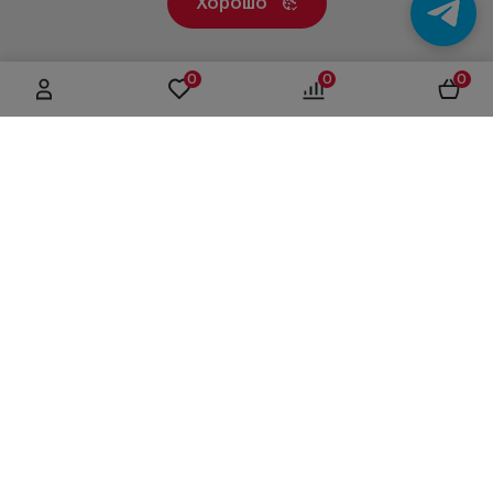
Хорошо
0
0
0
г. Москва, ул. Вятская, дом 49, строение 4
+7 (495) 604-12-17
order@panfundus.ru