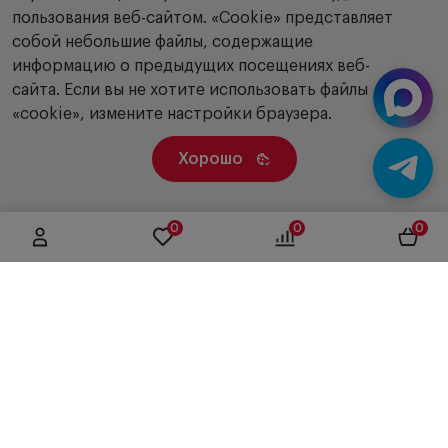
пользования веб-сайтом. «Сookie» представляет
собой небольшие файлы, содержащие
информацию о предыдущих посещениях веб-
сайта. Если вы не хотите использовать файлы
«cookie», измените настройки браузера.
Хорошо
0
0
0
г. Москва, ул. Вятская, дом 49, строение 4