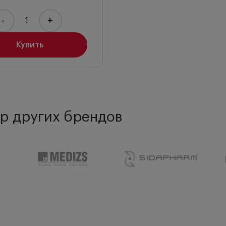
-
+
Купить
р других брендов