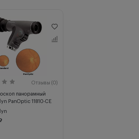
Отзывы (0)
оскоп панорамный
lyn PanOptic 11810-CE
lyn
₽