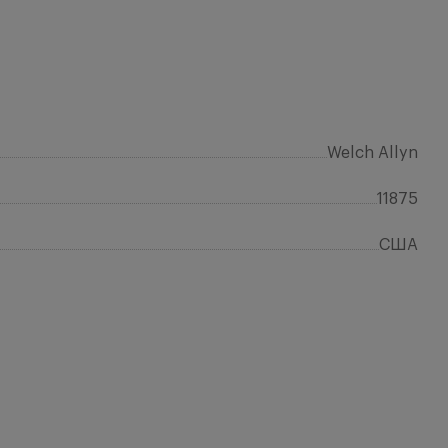
Welch Allyn
11875
США
Отз