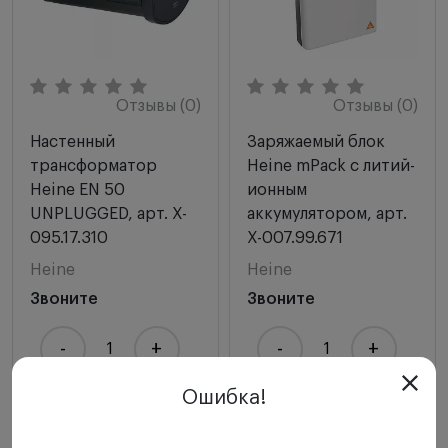
Отзывы (0)
Отзывы (0)
Настенный
Заряжаемый блок
трансформатор
Heine mPack с литий-
Heine EN 50
ионным
UNPLUGGED, арт. X-
аккумулятором, арт.
095.17.310
X-007.99.671
Heine
Heine
Звоните
Звоните
-
+
-
+
Ошибка!
Купить
Купить