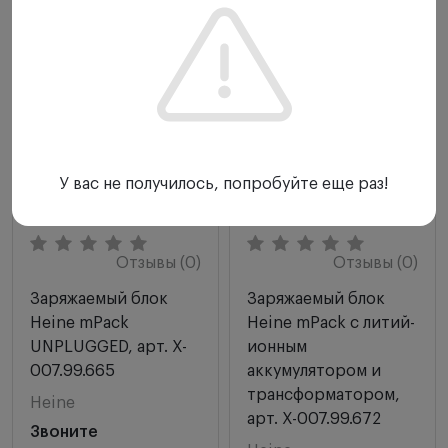
У вас не получилось, попробуйте еще раз!
Отзывы (0)
Отзывы (0)
Заряжаемый блок
Заряжаемый блок
Heine mPack
Heine mPack с литий-
UNPLUGGED, арт. X-
ионным
007.99.665
аккумулятором и
трансформатором,
Heine
арт. X-007.99.672
Звоните