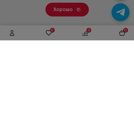
Хорошо
0
0
0
г. Москва, ул. Вятская, дом 49, строение 4
+7 (495) 604-12-17
order@panfundus.ru