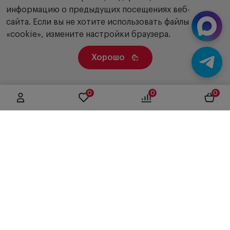
информацию о предыдущих посещениях веб-
сайта. Если вы не хотите использовать файлы
«cookie», измените настройки браузера.
Хорошо
0
0
0
г. Москва, ул. Вятская, дом 49, строение 4
+7 (495) 604-12-17