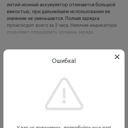
литий-ионный аккумулятор отличается большой
емкостью, при дальнейшем использовании ее
значение не уменьшается. Полная зарядка
происходит всего за 2 часа. Наличие индикатора
позволяет определить уровень заряда.
Данный модульный источник питания совместим,
в различных комбинациях, с трансформатором EN
Показать еще
50 и реостатом на шлем HC 50.
Ошибка!
Особенности зарядного блока Heine mPack:
Отсутствие проводов
Li-ion технология. Емкость аккумулятора
увеличена втрое по сравнению с NiCd
аналогами и вдвое - по сравнению с обычными
Li-ion аккумуляторами. Отсутствие "эффекта
памяти".
Зарядка занимает минимум времени - всего 2
У вас не получилось, попробуйте еще раз!