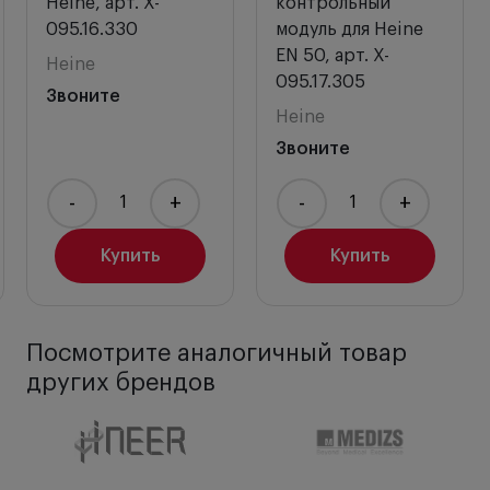
Heine, арт. X-
контрольный
095.16.330
модуль для Heine
EN 50, арт. X-
Heine
095.17.305
Звоните
Heine
Звоните
-
+
-
+
Купить
Купить
Посмотрите аналогичный товар
других брендов